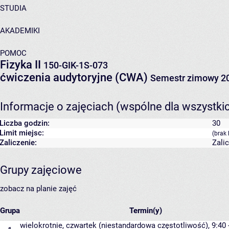
STUDIA
AKADEMIKI
POMOC
Fizyka II
150-GIK-1S-073
ćwiczenia audytoryjne (CWA)
Semestr zimowy 2
Informacje o zajęciach (wspólne dla wszystki
Liczba godzin:
30
Limit miejsc:
(brak 
Zaliczenie:
Zali
Grupy zajęciowe
zobacz na planie zajęć
Grupa
Termin(y)
wielokrotnie, czwartek (niestandardowa częstotliwość), 9:40 