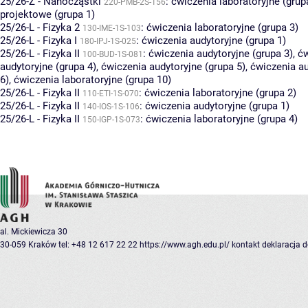
25/26-Z - Nanocząstki
:
ćwiczenia laboratoryjne (grup
220-PMB-2S-156
projektowe (grupa 1)
25/26-L - Fizyka 2
:
ćwiczenia laboratoryjne (grupa 3)
130-IME-1S-103
25/26-L - Fizyka I
:
ćwiczenia audytoryjne (grupa 1)
180-IPJ-1S-025
25/26-L - Fizyka II
:
ćwiczenia audytoryjne (grupa 3)
,
ćw
100-BUD-1S-081
audytoryjne (grupa 4)
,
ćwiczenia audytoryjne (grupa 5)
,
ćwiczenia au
6)
,
ćwiczenia laboratoryjne (grupa 10)
25/26-L - Fizyka II
:
ćwiczenia laboratoryjne (grupa 2)
110-ETI-1S-070
25/26-L - Fizyka II
:
ćwiczenia audytoryjne (grupa 1)
140-IOS-1S-106
25/26-L - Fizyka II
:
ćwiczenia laboratoryjne (grupa 4)
150-IGP-1S-073
al. Mickiewicza 30
30-059 Kraków
tel: +48 12 617 22 22
https://www.agh.edu.pl/
kontakt
deklaracja 