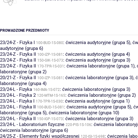
PROWADZONE PRZEDMIOTY
23/24-Z - Fizyka I
:
ćwiczenia audytoryjne (grupa 5)
,
ćw
100-BUD-1S-080
audytoryjne (grupa 6)
23/24-Z - Fizyka II
:
ćwiczenia audytoryjne (grupa 4)
100-IZP-1S-081
23/24-Z - Fizyka II
:
ćwiczenia audytoryjne (grupa 3)
150-GIK-1S-073
23/24-Z - Fizyka II
:
ćwiczenia laboratoryjne (grupa 1)
,
170-TPR-1S-031
laboratoryjne (grupa 2)
20/21-Z - Fizyka II
:
ćwiczenia laboratoryjne (grupa 3)
,
ć
100-IZP-1S-081
laboratoryjne (grupa 4)
23/24-L - Fizyka
:
ćwiczenia laboratoryjne (grupa 3)
160-IMA-1S-072
23/24-L - Fizyka 2
:
ćwiczenia laboratoryjne (grupa 2)
120-MTM-1S-165
23/24-L - Fizyka I
:
ćwiczenia audytoryjne (grupa 1)
170-TPR-1S-030
23/24-L - Fizyka II
:
ćwiczenia audytoryjne (grupa 5)
,
ćw
100-BUD-1S-081
laboratoryjne (grupa 5)
,
ćwiczenia laboratoryjne (grupa 10)
23/24-L - Fizyka II
:
ćwiczenia laboratoryjne (grupa 3)
150-IGP-1S-073
23/24-L - Laboratorium fizyczne
:
ćwiczenia laboratoryj
220-PIS-1S-106
ćwiczenia laboratoryjne (grupa 6)
24/25-Z - Elementy fizyki współczesnej
:
ćwiczenia labo
120-ISI-1S-698