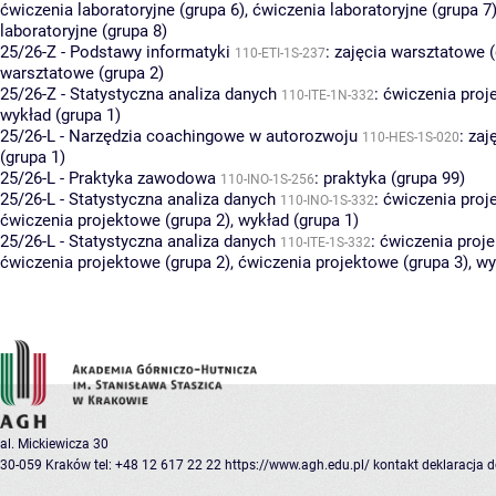
ćwiczenia laboratoryjne (grupa 6)
,
ćwiczenia laboratoryjne (grupa 7
laboratoryjne (grupa 8)
25/26-Z - Podstawy informatyki
:
zajęcia warsztatowe (
110-ETI-1S-237
warsztatowe (grupa 2)
25/26-Z - Statystyczna analiza danych
:
ćwiczenia proj
110-ITE-1N-332
wykład (grupa 1)
25/26-L - Narzędzia coachingowe w autorozwoju
:
zaj
110-HES-1S-020
(grupa 1)
25/26-L - Praktyka zawodowa
:
praktyka (grupa 99)
110-INO-1S-256
25/26-L - Statystyczna analiza danych
:
ćwiczenia proj
110-INO-1S-332
ćwiczenia projektowe (grupa 2)
,
wykład (grupa 1)
25/26-L - Statystyczna analiza danych
:
ćwiczenia proje
110-ITE-1S-332
ćwiczenia projektowe (grupa 2)
,
ćwiczenia projektowe (grupa 3)
,
wy
al. Mickiewicza 30
30-059 Kraków
tel: +48 12 617 22 22
https://www.agh.edu.pl/
kontakt
deklaracja 