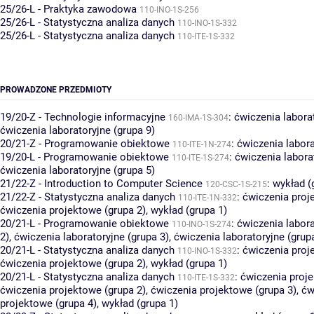
25/26-L - Praktyka zawodowa
110-INO-1S-256
25/26-L - Statystyczna analiza danych
110-INO-1S-332
25/26-L - Statystyczna analiza danych
110-ITE-1S-332
PROWADZONE PRZEDMIOTY
19/20-Z - Technologie informacyjne
:
ćwiczenia laborat
160-IMA-1S-304
ćwiczenia laboratoryjne (grupa 9)
20/21-Z - Programowanie obiektowe
:
ćwiczenia labora
110-ITE-1N-274
19/20-L - Programowanie obiektowe
:
ćwiczenia labora
110-ITE-1S-274
ćwiczenia laboratoryjne (grupa 5)
21/22-Z - Introduction to Computer Science
:
wykład (
120-CSC-1S-215
21/22-Z - Statystyczna analiza danych
:
ćwiczenia proj
110-ITE-1N-332
ćwiczenia projektowe (grupa 2)
,
wykład (grupa 1)
20/21-L - Programowanie obiektowe
:
ćwiczenia labora
110-INO-1S-274
2)
,
ćwiczenia laboratoryjne (grupa 3)
,
ćwiczenia laboratoryjne (grup
20/21-L - Statystyczna analiza danych
:
ćwiczenia proj
110-INO-1S-332
ćwiczenia projektowe (grupa 2)
,
wykład (grupa 1)
20/21-L - Statystyczna analiza danych
:
ćwiczenia proje
110-ITE-1S-332
ćwiczenia projektowe (grupa 2)
,
ćwiczenia projektowe (grupa 3)
,
ćw
projektowe (grupa 4)
,
wykład (grupa 1)