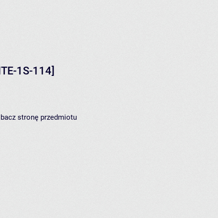
ITE-1S-114]
zobacz
stronę przedmiotu