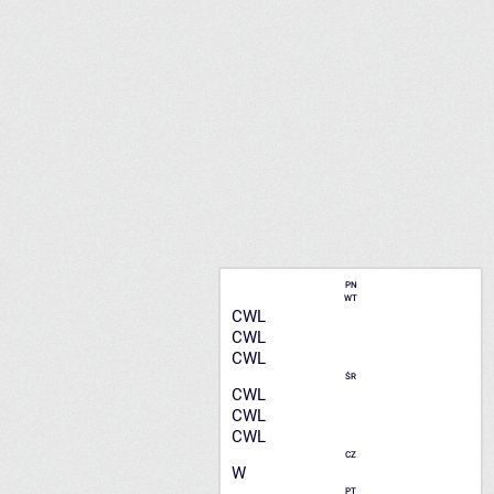
PN
WT
CWL
CWL
CWL
ŚR
CWL
CWL
CWL
CZ
W
PT