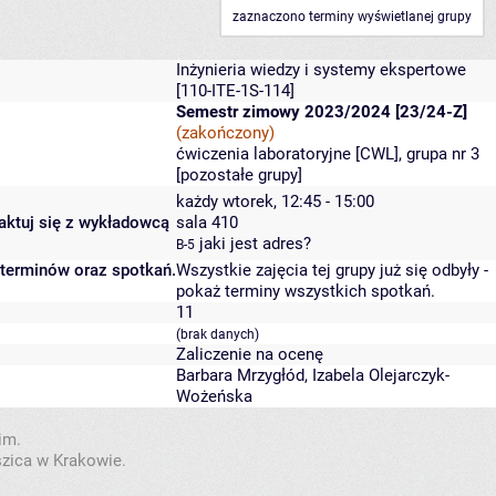
zaznaczono terminy wyświetlanej grupy
Inżynieria wiedzy i systemy ekspertowe
[110-ITE-1S-114]
Semestr zimowy 2023/2024 [23/24-Z]
(zakończony)
ćwiczenia laboratoryjne [CWL], grupa nr 3
[
pozostałe grupy
]
każdy wtorek, 12:45 - 15:00
taktuj się z wykładowcą
sala 410
jaki jest adres?
B-5
 terminów oraz spotkań.
Wszystkie zajęcia tej grupy już się odbyły
-
pokaż terminy wszystkich spotkań
.
11
(brak danych)
Zaliczenie na ocenę
Barbara Mrzygłód
,
Izabela Olejarczyk-
Wożeńska
im.
szica w Krakowie.