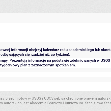
 pewnej informacji obejrzyj kalendarz roku akademickiego lub skon
odbywających się rzadziej niż co tydzień).
grupy. Prezentują informacje na podstawie zdefiniowanych w USOS
ć tygodniowy plan z zaznaczonym spotkaniem.
isy przedmiotów w USOS i USOSweb są chronione prawem autorsk
w autorskich jest Akademia Górniczo-Hutnicza im. Stanisława Sta