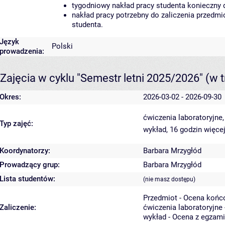
tygodniowy nakład pracy studenta konieczny 
nakład pracy potrzebny do zaliczenia przedm
studenta.
Język
Polski
prowadzenia:
Zajęcia w cyklu "Semestr letni 2025/2026"
(w t
Okres:
2026-03-02 - 2026-09-30
ćwiczenia laboratoryjne
Typ zajęć:
wykład, 16 godzin
więcej
Koordynatorzy:
Barbara Mrzygłód
Prowadzący grup:
Barbara Mrzygłód
Lista studentów:
(nie masz dostępu)
Przedmiot - Ocena końc
Zaliczenie:
ćwiczenia laboratoryjne 
wykład - Ocena z egzam