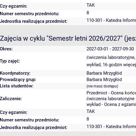
TAK
Czy egzamin:
8
Numer semestru przedmiotu:
110-301 - Katedra Infor
Jednostka realizująca przedmiot:
Zajęcia w cyklu "Semestr letni 2026/2027"
(je
Okres:
2027-03-01 - 2027-09-30
ćwiczenia laboratoryjne
Typ zajęć:
wykład, 16 godzin
więcej
Koordynatorzy:
Barbara Mrzygłód
Prowadzący grup:
Barbara Mrzygłód
Lista studentów:
(nie masz dostępu)
Przedmiot - Ocena końc
Zaliczenie:
ćwiczenia laboratoryjne 
wykład - Ocena z egzam
TAK
Czy egzamin:
8
Numer semestru przedmiotu:
110-301 - Katedra Infor
Jednostka realizująca przedmiot: