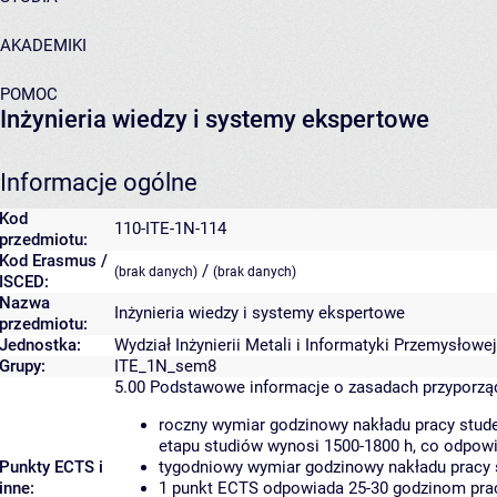
AKADEMIKI
POMOC
Inżynieria wiedzy i systemy ekspertowe
Informacje ogólne
Kod
110-ITE-1N-114
przedmiotu:
Kod Erasmus /
/
(brak danych)
(brak danych)
ISCED:
Nazwa
Inżynieria wiedzy i systemy ekspertowe
przedmiotu:
Jednostka:
Wydział Inżynierii Metali i Informatyki Przemysłowej
Grupy:
ITE_1N_sem8
5.00
Podstawowe informacje o zasadach przyporz
roczny wymiar godzinowy nakładu pracy stude
etapu studiów wynosi 1500-1800 h, co odpow
Punkty ECTS i
tygodniowy wymiar godzinowy nakładu pracy 
inne:
1 punkt ECTS odpowiada 25-30 godzinom pracy