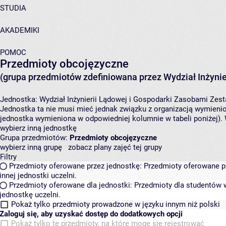
STUDIA
AKADEMIKI
POMOC
Przedmioty obcojęzyczne
(grupa przedmiotów zdefiniowana przez Wydział Inżynie
Jednostka:
Wydział Inżynierii Lądowej i Gospodarki Zasobami
Zest
Jednostka ta nie musi mieć jednak związku z organizacją wymieni
jednostka wymieniona w odpowiedniej kolumnie w tabeli poniżej).
wybierz inną jednostkę
Grupa przedmiotów:
Przedmioty obcojęzyczne
wybierz inną grupę
zobacz plany zajęć tej grupy
Filtry
Przedmioty oferowane przez jednostkę:
Przedmioty oferowane pr
innej jednostki uczelni.
Przedmioty oferowane dla jednostki:
Przedmioty dla studentów w
jednostkę uczelni.
Pokaż tylko przedmioty prowadzone w języku innym niż polski
Zaloguj się, aby uzyskać dostęp do dodatkowych opcji
Pokaż tylko te przedmioty, na które mogę się rejestrować