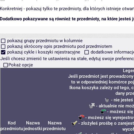
Konkretniej - pokazuj tylko te przedmioty, dla których istnieje otw
Dodatkowo pokazywane są również te przedmioty, na które jesteś ju
pokazuj grupy przedmiotu w kolumnie
pokazuj skrócony opis przedmiotu pod przedmiotem
pokazuj cykle i koszyki rejestracyjne
dodatkowe informacje 
Jeśli chcesz zmienić te ustawienia na stałe, edytuj swoje prefere
Pokaż opcje
Lege
Jeśli przedmiot jest prowadzon
to w odpowiedniej komórce poja
Ikona koszyka zależy od tego, 
dany prz
- nie jeste
- aktualnie nie mo
- możesz się
- możesz się wyrejestro
Kod
Nazwa
Nazwa
- złożyłeś prośbę o zarejest
przedmiotu
jednostki
przedmiotu
wycof