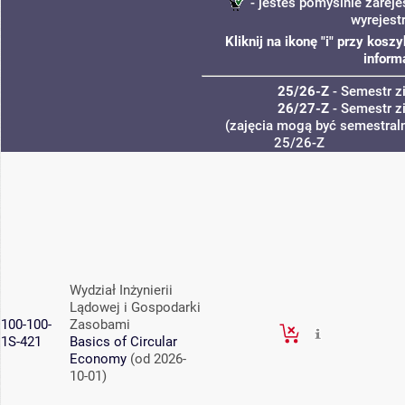
- jesteś pomyślnie zareje
wyrejest
Kliknij na ikonę "i" przy kos
inform
25/26-Z
- Semestr 
26/27-Z
- Semestr 
(zajęcia mogą być semestraln
25/26-Z
Wydział Inżynierii
Lądowej i Gospodarki
100-100-
Zasobami
1S-421
Basics of Circular
Economy
(od 2026-
10-01)