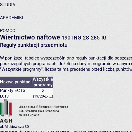
STUDIA
AKADEMIKI
POMOC
Wiertnictwo naftowe
190-ING-2S-285-IG
Reguły punktacji przedmiotu
W poniższej tabelce wyszczególniono reguły punktacji dla poszcz
poszczególnych programach. Jeżeli na danym programie w danym c
"Wszystkie programy", liczba ta ma precedens przed liczbą punktó
Wszystkie
Nazwa punktacji
programy
Punkty ECTS
2
ECTS
(19/20-L - ...)
al. Mickiewicza 30