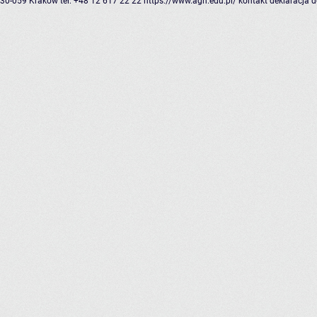
30-059 Kraków
tel: +48 12 617 22 22
https://www.agh.edu.pl/
kontakt
deklaracja 