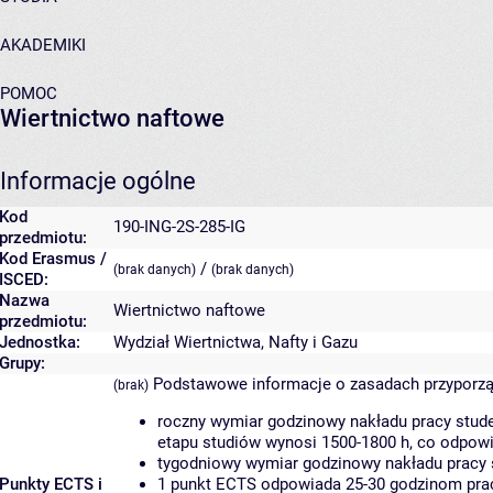
AKADEMIKI
POMOC
Wiertnictwo naftowe
Informacje ogólne
Kod
190-ING-2S-285-IG
przedmiotu:
Kod Erasmus /
/
(brak danych)
(brak danych)
ISCED:
Nazwa
Wiertnictwo naftowe
przedmiotu:
Jednostka:
Wydział Wiertnictwa, Nafty i Gazu
Grupy:
Podstawowe informacje o zasadach przyporz
(brak)
roczny wymiar godzinowy nakładu pracy stude
etapu studiów wynosi 1500-1800 h, co odpow
tygodniowy wymiar godzinowy nakładu pracy 
Punkty ECTS i
1 punkt ECTS odpowiada 25-30 godzinom pracy