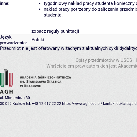
inne:
tygodniowy nakład pracy studenta konieczny 
nakład pracy potrzebny do zaliczenia przedm
studenta.
zobacz reguły punktacji
Język
Polski
prowadzenia:
Przedmiot nie jest oferowany w żadnym z aktualnych cykli dydakty
Opisy przedmiotów w USOS i
Właścicielem praw autorskich jest Akademia
al. Mickiewicza 30
30-059 Kraków
tel: +48 12 617 22 22
https://www.agh.edu.pl/
kontakt
deklaracja 