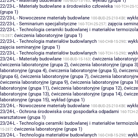
22/23-L - Materiały budowlane
:
wykład (grupa 1)
100-BUD-1S-163
22/23-L - Materiały budowlane a środowisko człowieka
160-TCH-2S-1
(grupa 1)
22/23-L - Nowoczesne materiały budowlane
:
wykła
100-BUD-2S-210-KBI
22/23-L - Seminarium specjalistyczne
:
zajęcia semina
160-TCH-2S-257
22/23-L - Technologia ceramiki budowlanej i materiałów termoizol
:
ćwiczenia laboratoryjne (grupa 1)
1S-287
22/23-L - Technologia materiałów budowlanych
:
wykł
160-CHB-1S-290
zajęcia seminaryjne (grupa 1)
22/23-L - Technologia materiałów budowlanych
:
wykł
160-TCH-1S-290
23/24-L - Materiały budowlane
:
ćwiczenia laboratoryjn
100-BUD-1S-163
ćwiczenia laboratoryjne (grupa 2)
,
ćwiczenia laboratoryjne (grupa 3
laboratoryjne (grupa 4)
,
ćwiczenia laboratoryjne (grupa 5)
,
ćwiczenia
(grupa 6)
,
ćwiczenia laboratoryjne (grupa 7)
,
ćwiczenia laboratoryjn
ćwiczenia laboratoryjne (grupa 9)
,
ćwiczenia laboratoryjne (grupa 1
laboratoryjne (grupa 11)
,
ćwiczenia laboratoryjne (grupa 12)
,
ćwicze
laboratoryjne (grupa 13)
,
ćwiczenia laboratoryjne (grupa 14)
,
ćwicze
laboratoryjne (grupa 15)
,
wykład (grupa 1)
23/24-L - Nowoczesne materiały budowlane
:
wykła
100-BUD-2S-210-KBI
23/24-L - Ochrona środowiska oraz gospodarka odpadami
160-TCH-2
warsztatowe (grupa 1)
23/24-L - Technologia ceramiki budowlanej i materiałów termoizol
:
ćwiczenia laboratoryjne (grupa 1)
1S-287
23/24-L - Technologia materiałów budowlanych
:
wykł
160-CHB-1S-290