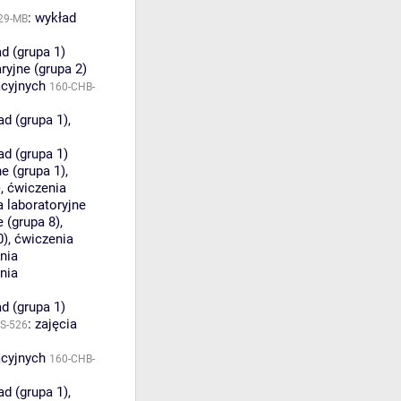
:
wykład
29-MB
d (grupa 1)
ryjne (grupa 2)
acyjnych
160-CHB-
ad (grupa 1)
,
ad (grupa 1)
e (grupa 1)
,
)
,
ćwiczenia
 laboratoryjne
e (grupa 8)
,
0)
,
ćwiczenia
nia
nia
d (grupa 1)
:
zajęcia
S-526
acyjnych
160-CHB-
ad (grupa 1)
,