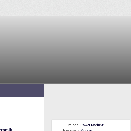
Imiona
Paweł Mariusz
eramiki
Nazwisko
Murzyn