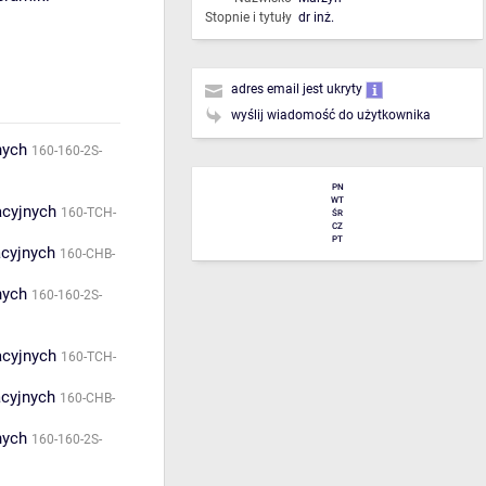
Stopnie i tytuły
dr inż.
adres email jest ukryty
wyślij wiadomość do użytkownika
nych
160-160-2S-
PN
WT
acyjnych
160-TCH-
ŚR
CZ
PT
acyjnych
160-CHB-
nych
160-160-2S-
acyjnych
160-TCH-
acyjnych
160-CHB-
nych
160-160-2S-