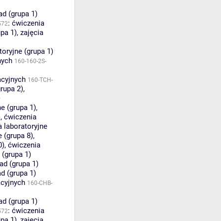
ad (grupa 1)
:
ćwiczenia
572
pa 1)
,
zajęcia
toryjne (grupa 1)
nych
160-160-2S-
acyjnych
160-TCH-
grupa 2)
,
)
e (grupa 1)
,
)
,
ćwiczenia
 laboratoryjne
e (grupa 8)
,
0)
,
ćwiczenia
 (grupa 1)
ad (grupa 1)
d (grupa 1)
acyjnych
160-CHB-
ad (grupa 1)
:
ćwiczenia
572
pa 1)
,
zajęcia