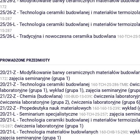
25/26-Z - Modyfikowanie barwy ceramicznych materiałów budowla
172
25/26-Z - Technologia ceramiki budowlanej i materiałów termoizol
1S-287
25/26-L - Technologia ceramiki budowlanej i materiałów termoizol
1S-287
25/26-L - Tradycyjna i nowoczesna ceramika budowlana
160-TCH-2S-
PROWADZONE PRZEDMIOTY
20/21-Z - Modyfikowanie barwy ceramicznych materiałów budowla
:
zajęcia seminaryjne (grupa 1)
172
20/21-Z - Technologia ceramiki budowlanej
:
ćwic
160-TCH-2S-286-TMB
laboratoryjne (grupa 1)
,
wykład (grupa 1)
,
zajęcia seminaryjne (grup
21/22-Z - Chemia (budowlana)
:
ćwiczenia laboratoryjn
100-BUD-1S-039
ćwiczenia laboratoryjne (grupa 2)
,
ćwiczenia laboratoryjne (grupa 6
21/22-Z - Propedeutyka nauk materiałowych
:
wykład (
160-160-1S-239
20/21-L - Seminarium specjalistyczne
:
zajęcia semina
160-TCH-2S-257
20/21-L - Technologia ceramiki budowlanej i materiałów termoizol
:
ćwiczenia laboratoryjne (grupa 1)
1S-287
20/21-L - Technologia materiałów budowlanych
:
wykł
160-CHB-1S-290
zajęcia seminaryjne (grupa 1)