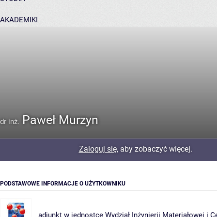
AKADEMIKI
POMOC
Paweł Murzyn
dr inż.
Zaloguj się
, aby zobaczyć więcej.
PODSTAWOWE INFORMACJE O UŻYTKOWNIKU
adiunkt w jednostce
Wydział Inżynierii Materiałowej i C