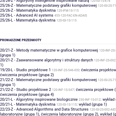
25/26-Z - Algorytmy inteligentne inspirowane naturą
120-ISI-1S-678
25/26-Z - Matematyczne podstawy grafiki komputerowej
120-ISI-2S-7
25/26-Z - Matematyka dyskretna
120-IFM-1S-115
25/26-L - Advanced AI systems
455-120-FAC-EN-ADAIS
25/26-L - Matematyka dyskretna
120-ISI-1S-115
PROWADZONE PRZEDMIOTY
20/21-Z - Metody matematyczne w grafice komputerowej
120-INF-2S
(grupa 1)
20/21-Z - Zaawansowane algorytmy i struktury danych
120-INF-2S-002
1)
19/20-L - Studio projektowe 1
:
ćwiczenia projektow
120-INF-2S-546-IOS
ćwiczenia projektowe (grupa 2)
21/22-Z - Matematyczne podstawy grafiki komputerowej
120-ISI-2S-7
(grupa 1)
21/22-Z - Studio projektowe 2
:
ćwiczenia projektowe (
120-INF-1S-547
ćwiczenia projektowe (grupa 4)
20/21-L - Algorytmy inspirowane biologicznie
:
wykład 
230-INF-1S-012
20/21-L - Matematyka dyskretna
:
wykład (grupa 1)
120-ISI-1S-115
22/23-Z - Advanced Algorithms and Data Structures
120-ISI-2S-002-AID
laboratoryjne (grupa 1)
,
ćwiczenia laboratoryjne (grupa 2)
,
wykład (g