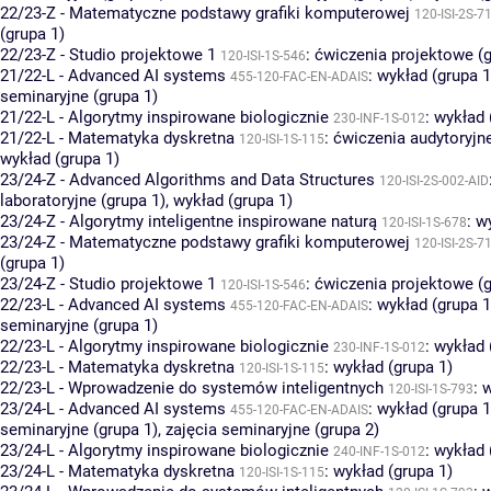
22/23-Z - Matematyczne podstawy grafiki komputerowej
120-ISI-2S-7
(grupa 1)
22/23-Z - Studio projektowe 1
:
ćwiczenia projektowe (g
120-ISI-1S-546
21/22-L - Advanced AI systems
:
wykład (grupa 1
455-120-FAC-EN-ADAIS
seminaryjne (grupa 1)
21/22-L - Algorytmy inspirowane biologicznie
:
wykład 
230-INF-1S-012
21/22-L - Matematyka dyskretna
:
ćwiczenia audytoryjne
120-ISI-1S-115
wykład (grupa 1)
23/24-Z - Advanced Algorithms and Data Structures
120-ISI-2S-002-AID
laboratoryjne (grupa 1)
,
wykład (grupa 1)
23/24-Z - Algorytmy inteligentne inspirowane naturą
:
wy
120-ISI-1S-678
23/24-Z - Matematyczne podstawy grafiki komputerowej
120-ISI-2S-7
(grupa 1)
23/24-Z - Studio projektowe 1
:
ćwiczenia projektowe (g
120-ISI-1S-546
22/23-L - Advanced AI systems
:
wykład (grupa 1
455-120-FAC-EN-ADAIS
seminaryjne (grupa 1)
22/23-L - Algorytmy inspirowane biologicznie
:
wykład 
230-INF-1S-012
22/23-L - Matematyka dyskretna
:
wykład (grupa 1)
120-ISI-1S-115
22/23-L - Wprowadzenie do systemów inteligentnych
:
w
120-ISI-1S-793
23/24-L - Advanced AI systems
:
wykład (grupa 1
455-120-FAC-EN-ADAIS
seminaryjne (grupa 1)
,
zajęcia seminaryjne (grupa 2)
23/24-L - Algorytmy inspirowane biologicznie
:
wykład 
240-INF-1S-012
23/24-L - Matematyka dyskretna
:
wykład (grupa 1)
120-ISI-1S-115