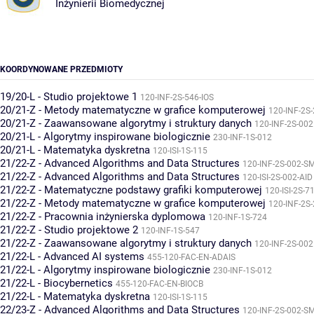
Inżynierii Biomedycznej
KOORDYNOWANE PRZEDMIOTY
19/20-L - Studio projektowe 1
120-INF-2S-546-IOS
20/21-Z - Metody matematyczne w grafice komputerowej
120-INF-2S
20/21-Z - Zaawansowane algorytmy i struktury danych
120-INF-2S-002
20/21-L - Algorytmy inspirowane biologicznie
230-INF-1S-012
20/21-L - Matematyka dyskretna
120-ISI-1S-115
21/22-Z - Advanced Algorithms and Data Structures
120-INF-2S-002-S
21/22-Z - Advanced Algorithms and Data Structures
120-ISI-2S-002-AID
21/22-Z - Matematyczne podstawy grafiki komputerowej
120-ISI-2S-7
21/22-Z - Metody matematyczne w grafice komputerowej
120-INF-2S
21/22-Z - Pracownia inżynierska dyplomowa
120-INF-1S-724
21/22-Z - Studio projektowe 2
120-INF-1S-547
21/22-Z - Zaawansowane algorytmy i struktury danych
120-INF-2S-002
21/22-L - Advanced AI systems
455-120-FAC-EN-ADAIS
21/22-L - Algorytmy inspirowane biologicznie
230-INF-1S-012
21/22-L - Biocybernetics
455-120-FAC-EN-BIOCB
21/22-L - Matematyka dyskretna
120-ISI-1S-115
22/23-Z - Advanced Algorithms and Data Structures
120-INF-2S-002-S