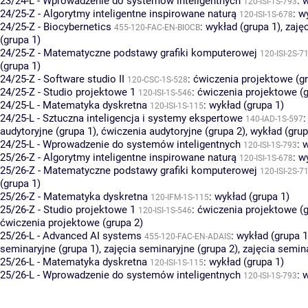
23/24-L - Wprowadzenie do systemów inteligentnych
:
w
120-ISI-1S-793
24/25-Z - Algorytmy inteligentne inspirowane naturą
:
wy
120-ISI-1S-678
24/25-Z - Biocybernetics
:
wykład (grupa 1)
,
zaję
455-120-FAC-EN-BIOCB
(grupa 1)
24/25-Z - Matematyczne podstawy grafiki komputerowej
120-ISI-2S-7
(grupa 1)
24/25-Z - Software studio II
:
ćwiczenia projektowe (gr
120-CSC-1S-528
24/25-Z - Studio projektowe 1
:
ćwiczenia projektowe (g
120-ISI-1S-546
24/25-L - Matematyka dyskretna
:
wykład (grupa 1)
120-ISI-1S-115
24/25-L - Sztuczna inteligencja i systemy ekspertowe
140-IAD-1S-597
audytoryjne (grupa 1)
,
ćwiczenia audytoryjne (grupa 2)
,
wykład (grup
24/25-L - Wprowadzenie do systemów inteligentnych
:
w
120-ISI-1S-793
25/26-Z - Algorytmy inteligentne inspirowane naturą
:
wy
120-ISI-1S-678
25/26-Z - Matematyczne podstawy grafiki komputerowej
120-ISI-2S-7
(grupa 1)
25/26-Z - Matematyka dyskretna
:
wykład (grupa 1)
120-IFM-1S-115
25/26-Z - Studio projektowe 1
:
ćwiczenia projektowe (g
120-ISI-1S-546
ćwiczenia projektowe (grupa 2)
25/26-L - Advanced AI systems
:
wykład (grupa 1
455-120-FAC-EN-ADAIS
seminaryjne (grupa 1)
,
zajęcia seminaryjne (grupa 2)
,
zajęcia semina
25/26-L - Matematyka dyskretna
:
wykład (grupa 1)
120-ISI-1S-115
25/26-L - Wprowadzenie do systemów inteligentnych
:
w
120-ISI-1S-793