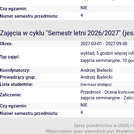
NIE
Czy egzamin:
4
Numer semestru przedmiotu:
Zajęcia w cyklu "Semestr letni 2026/2027"
(je
Okres:
2027-03-01 - 2027-09-30
wykład, 5 godzin
więcej in
Typ zajęć:
zajęcia seminaryjne, 10 g
Koordynatorzy:
Andrzej Bielecki
Prowadzący grup:
Andrzej Bielecki
Lista studentów:
(nie masz dostępu)
Przedmiot - Ocena końcow
Zaliczenie:
zajęcia seminaryjne - Zali
NIE
Czy egzamin:
4
Numer semestru przedmiotu:
Opisy przedmiotów w USOS i
Właścicielem praw autorskich jest Akademia