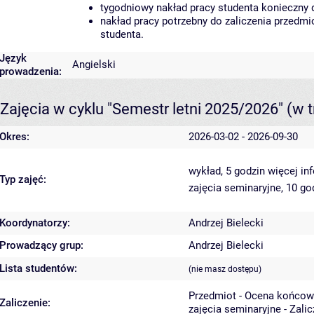
tygodniowy nakład pracy studenta konieczny 
nakład pracy potrzebny do zaliczenia przedm
studenta.
Język
Angielski
prowadzenia:
Zajęcia w cyklu "Semestr letni 2025/2026"
(w t
Okres:
2026-03-02 - 2026-09-30
wykład, 5 godzin
więcej in
Typ zajęć:
zajęcia seminaryjne, 10 g
Koordynatorzy:
Andrzej Bielecki
Prowadzący grup:
Andrzej Bielecki
Lista studentów:
(nie masz dostępu)
Przedmiot - Ocena końcow
Zaliczenie:
zajęcia seminaryjne - Zali