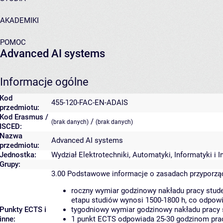
AKADEMIKI
POMOC
Advanced AI systems
Informacje ogólne
Kod
455-120-FAC-EN-ADAIS
przedmiotu:
Kod Erasmus /
/
(brak danych)
(brak danych)
ISCED:
Nazwa
Advanced AI systems
przedmiotu:
Jednostka:
Wydział Elektrotechniki, Automatyki, Informatyki i 
Grupy:
3.00
Podstawowe informacje o zasadach przyporz
roczny wymiar godzinowy nakładu pracy stude
etapu studiów wynosi 1500-1800 h, co odpow
Punkty ECTS i
tygodniowy wymiar godzinowy nakładu pracy 
inne:
1 punkt ECTS odpowiada 25-30 godzinom pracy