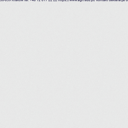
30-059 Kraków
tel: +48 12 617 22 22
https://www.agh.edu.pl/
kontakt
deklaracja 