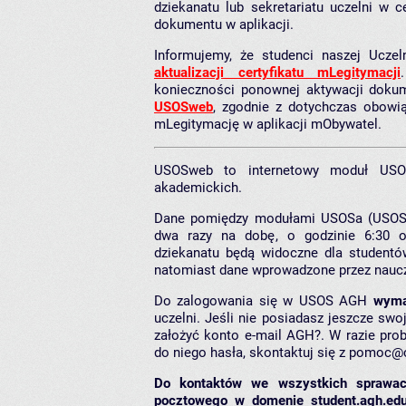
dziekanatu lub sekretariatu uczelni w
dokumentu w aplikacji.
Informujemy, że studenci naszej Ucze
aktualizacji certyfikatu mLegitymacji
konieczności ponownej aktywacji doku
USOSweb
, zgodnie z dotychczas obowi
mLegitymację w aplikacji mObywatel.
USOSweb to internetowy moduł USOS
akademickich.
Dane pomiędzy modułami USOSa (USOSw
dwa razy na dobę, o godzinie 6:30 
dziekanatu będą widoczne dla studentów
natomiast dane wprowadzone przez nauczy
Do zalogowania się w USOS AGH
wyma
uczelni. Jeśli nie posiadasz jeszcze swoj
założyć konto e-mail AGH?
. W razie pr
do niego hasła, skontaktuj się z
pomoc@cr
Do kontaktów we wszystkich sprawac
pocztowego w domenie student.agh.edu