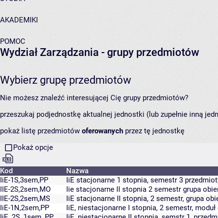
AKADEMIKI
POMOC
Wydział Zarządzania
- grupy przedmiotów
Wybierz grupę przedmiotów
Nie możesz znaleźć interesującej Cię grupy przedmiotów?
przeszukaj podjednostkę aktualnej jednostki (lub zupełnie inną jed
pokaż listę przedmiotów
oferowanych
przez tę jednostkę
Pokaż opcje
Kod
Nazwa
IiE-1S,3sem,PP
IiE stacjonarne 1 stopnia, semestr 3 przedmi
IIE-2S,2sem,MO
Iie stacjonarne II stopnia 2 semestr grupa obie
IIE-2S,2sem,MS
IiE stacjonarne II stopnia, 2 semestr, grupa obi
IiE-1N,2sem,PP
IiE, niestacjonarne I stopnia, 2 semestr, mod
IiE_2S_1sem_PP
IiE, niestacjonarne II stopnia, semstr 1, prze