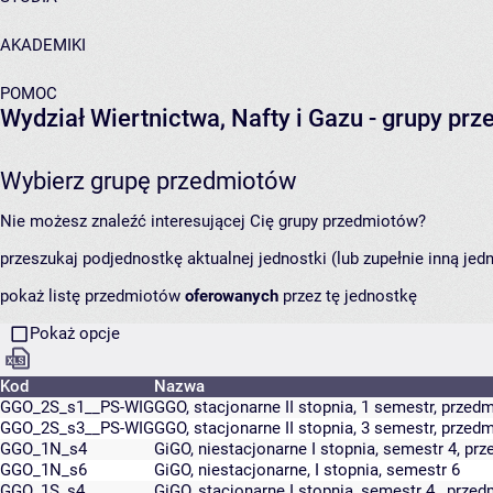
AKADEMIKI
POMOC
Wydział Wiertnictwa, Nafty i Gazu
- grupy pr
Wybierz grupę przedmiotów
Nie możesz znaleźć interesującej Cię grupy przedmiotów?
przeszukaj podjednostkę aktualnej jednostki (lub zupełnie inną jed
pokaż listę przedmiotów
oferowanych
przez tę jednostkę
Pokaż opcje
Kod
Nazwa
GGO_2S_s1__PS-WIG
GGO, stacjonarne II stopnia, 1 semestr, przed
GGO_2S_s3__PS-WIG
GGO, stacjonarne II stopnia, 3 semestr, przed
GGO_1N_s4
GiGO, niestacjonarne I stopnia, semestr 4, p
GGO_1N_s6
GiGO, niestacjonarne, I stopnia, semestr 6
GGO_1S_s4
GiGO, stacjonarne I stopnia, semestr 4 , prz