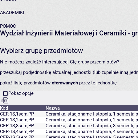
AKADEMIKI
POMOC
Wydział Inżynierii Materiałowej i Ceramiki
- g
Wybierz grupę przedmiotów
Nie możesz znaleźć interesującej Cię grupy przedmiotów?
przeszukaj podjednostkę aktualnej jednostki (lub zupełnie inną jed
pokaż listę przedmiotów
oferowanych
przez tę jednostkę
Pokaż opcje
Kod
Nazwa
CER-1S,1sem,PP
Ceramika, stacjonarne I stopnia, 1 semestr
CER-1S,2sem,PP
Ceramika, stacjonarne I stopnia, 2 semestr
CER-1S,3sem,PP
Ceramika, stacjonarne I stopnia, 3 semestr
CER-1S,4sem,PP
Ceramika, stacjonarne I stopnia, 4 semestr
CER-1S,5sem,PP
Ceramika, stacjonarne I stopnia, 5 semestr