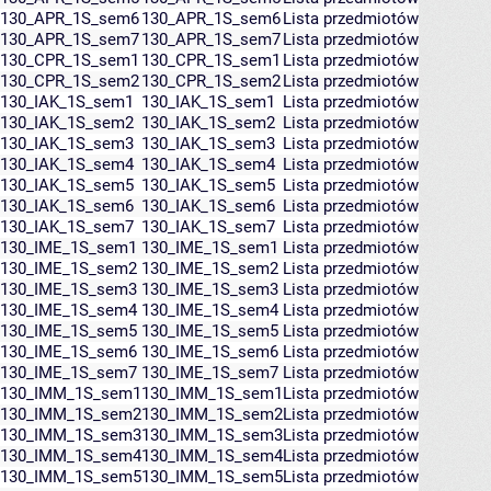
130_APR_1S_sem6
130_APR_1S_sem6
Lista przedmiotów
130_APR_1S_sem7
130_APR_1S_sem7
Lista przedmiotów
130_CPR_1S_sem1
130_CPR_1S_sem1
Lista przedmiotów
130_CPR_1S_sem2
130_CPR_1S_sem2
Lista przedmiotów
130_IAK_1S_sem1
130_IAK_1S_sem1
Lista przedmiotów
130_IAK_1S_sem2
130_IAK_1S_sem2
Lista przedmiotów
130_IAK_1S_sem3
130_IAK_1S_sem3
Lista przedmiotów
130_IAK_1S_sem4
130_IAK_1S_sem4
Lista przedmiotów
130_IAK_1S_sem5
130_IAK_1S_sem5
Lista przedmiotów
130_IAK_1S_sem6
130_IAK_1S_sem6
Lista przedmiotów
130_IAK_1S_sem7
130_IAK_1S_sem7
Lista przedmiotów
130_IME_1S_sem1
130_IME_1S_sem1
Lista przedmiotów
130_IME_1S_sem2
130_IME_1S_sem2
Lista przedmiotów
130_IME_1S_sem3
130_IME_1S_sem3
Lista przedmiotów
130_IME_1S_sem4
130_IME_1S_sem4
Lista przedmiotów
130_IME_1S_sem5
130_IME_1S_sem5
Lista przedmiotów
130_IME_1S_sem6
130_IME_1S_sem6
Lista przedmiotów
130_IME_1S_sem7
130_IME_1S_sem7
Lista przedmiotów
130_IMM_1S_sem1
130_IMM_1S_sem1
Lista przedmiotów
130_IMM_1S_sem2
130_IMM_1S_sem2
Lista przedmiotów
130_IMM_1S_sem3
130_IMM_1S_sem3
Lista przedmiotów
130_IMM_1S_sem4
130_IMM_1S_sem4
Lista przedmiotów
130_IMM_1S_sem5
130_IMM_1S_sem5
Lista przedmiotów