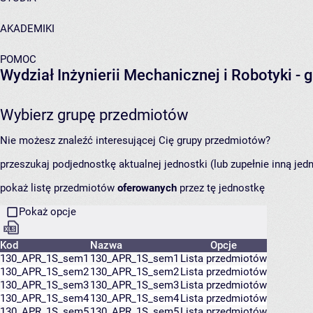
AKADEMIKI
POMOC
Wydział Inżynierii Mechanicznej i Robotyki
- 
Wybierz grupę przedmiotów
Nie możesz znaleźć interesującej Cię grupy przedmiotów?
przeszukaj podjednostkę aktualnej jednostki (lub zupełnie inną jed
pokaż listę przedmiotów
oferowanych
przez tę jednostkę
Pokaż opcje
Kod
Nazwa
Opcje
130_APR_1S_sem1
130_APR_1S_sem1
Lista przedmiotów
130_APR_1S_sem2
130_APR_1S_sem2
Lista przedmiotów
130_APR_1S_sem3
130_APR_1S_sem3
Lista przedmiotów
130_APR_1S_sem4
130_APR_1S_sem4
Lista przedmiotów
130_APR_1S_sem5
130_APR_1S_sem5
Lista przedmiotów