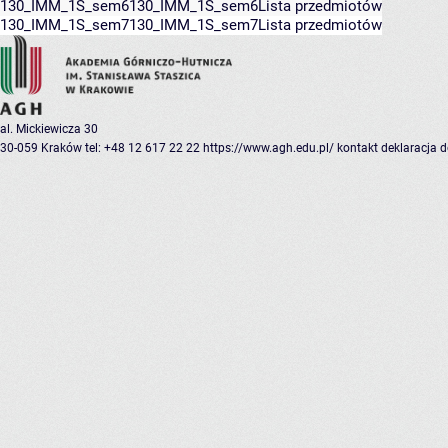
130_IMM_1S_sem6
130_IMM_1S_sem6
Lista przedmiotów
130_IMM_1S_sem7
130_IMM_1S_sem7
Lista przedmiotów
al. Mickiewicza 30
30-059 Kraków
tel: +48 12 617 22 22
https://www.agh.edu.pl/
kontakt
deklaracja 