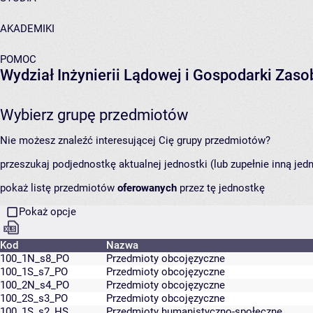
AKADEMIKI
POMOC
Wydział Inżynierii Lądowej i Gospodarki Zas
Wybierz grupę przedmiotów
Nie możesz znaleźć interesującej Cię grupy przedmiotów?
przeszukaj podjednostkę aktualnej jednostki (lub zupełnie inną jed
pokaż listę przedmiotów
oferowanych
przez tę jednostkę
Pokaż opcje
Kod
Nazwa
100_1N_s8_PO
Przedmioty obcojęzyczne
100_1S_s7_PO
Przedmioty obcojęzyczne
100_2N_s4_PO
Przedmioty obcojęzyczne
100_2S_s3_PO
Przedmioty obcojęzyczne
100_1S_s2_HS
Przedmioty humanistyczno-społeczne