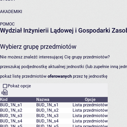
AKADEMIKI
POMOC
Wydział Inżynierii Lądowej i Gospodarki Zas
Wybierz grupę przedmiotów
Nie możesz znaleźć interesującej Cię grupy przedmiotów?
przeszukaj podjednostkę aktualnej jednostki (lub zupełnie inną jed
pokaż listę przedmiotów
oferowanych
przez tę jednostkę
Pokaż opcje
Kod
Nazwa
Opcje
BUD_1N_s1
BUD_1N_s1
Lista przedmiotów
BUD_1N_s2
BUD_1N_s2
Lista przedmiotów
BUD_1N_s3
BUD_1N_s3
Lista przedmiotów
BUD_1N_s4
BUD_1N_s4
Lista przedmiotów
BUD_1N_s5
BUD_1N_s5
Lista przedmiotów