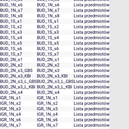
BUD_1N_s6
BUD_1N_s6
Lista przedmiotów
BUD_1N_s7
BUD_1N_s7
Lista przedmiotów
BUD_1N_s8
BUD_1N_s8
Lista przedmiotów
BUD_1S_s1
BUD_1S_s1
Lista przedmiotów
BUD_1S_s2
BUD_1S_s2
Lista przedmiotów
BUD_1S_s3
BUD_1S_s3
Lista przedmiotów
BUD_1S_s4
BUD_1S_s4
Lista przedmiotów
BUD_1S_s5
BUD_1S_s5
Lista przedmiotów
BUD_1S_s6
BUD_1S_s6
Lista przedmiotów
BUD_1S_s7
BUD_1S_s7
Lista przedmiotów
BUD_2N_s1
BUD_2N_s1
Lista przedmiotów
BUD_2N_s2
BUD_2N_s2
Lista przedmiotów
BUD_2N_s3_GBS
BUD_2N_s3
Lista przedmiotów
BUD_2N_s3_KBI
BUD_2N_s3_KBI
Lista przedmiotów
BUD_2N_s3_L_GBS
BUD_2N_s3_L_GBS
Lista przedmiotów
BUD_2N_s3_L_KBI
BUD_2N_s3_L_KBI
Lista przedmiotów
BUD_2N_s4
BUD_2N_s4
Lista przedmiotów
IGR_1N_s1
IGR_1N_s1
Lista przedmiotów
IGR_1N_s2
IGR_1N_s2
Lista przedmiotów
IGR_1N_s3
IGR_1N_s3
Lista przedmiotów
IGR_1N_s4
IGR_1N_s4
Lista przedmiotów
IGR_1N_s6
IGR_1N_s6
Lista przedmiotów
IGR_1N_s7
IGR_1N_s7
Lista przedmiotów