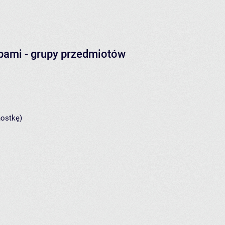
obami
- grupy przedmiotów
nostkę)