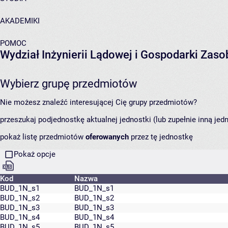
AKADEMIKI
POMOC
Wydział Inżynierii Lądowej i Gospodarki Zas
Wybierz grupę przedmiotów
Nie możesz znaleźć interesującej Cię grupy przedmiotów?
przeszukaj podjednostkę aktualnej jednostki (lub zupełnie inną jed
pokaż listę przedmiotów
oferowanych
przez tę jednostkę
Pokaż opcje
Kod
Nazwa
BUD_1N_s1
BUD_1N_s1
BUD_1N_s2
BUD_1N_s2
BUD_1N_s3
BUD_1N_s3
BUD_1N_s4
BUD_1N_s4
BUD_1N_s5
BUD_1N_s5