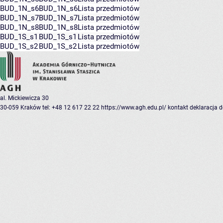
BUD_1N_s6
BUD_1N_s6
Lista przedmiotów
BUD_1N_s7
BUD_1N_s7
Lista przedmiotów
BUD_1N_s8
BUD_1N_s8
Lista przedmiotów
BUD_1S_s1
BUD_1S_s1
Lista przedmiotów
BUD_1S_s2
BUD_1S_s2
Lista przedmiotów
al. Mickiewicza 30
30-059 Kraków
tel: +48 12 617 22 22
https://www.agh.edu.pl/
kontakt
deklaracja 