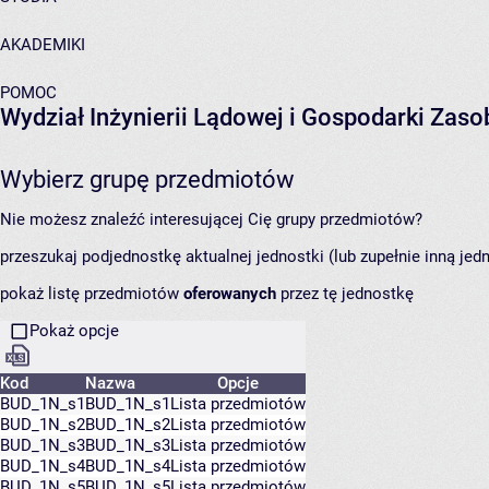
AKADEMIKI
POMOC
Wydział Inżynierii Lądowej i Gospodarki Zas
Wybierz grupę przedmiotów
Nie możesz znaleźć interesującej Cię grupy przedmiotów?
przeszukaj podjednostkę aktualnej jednostki (lub zupełnie inną jed
pokaż listę przedmiotów
oferowanych
przez tę jednostkę
Pokaż opcje
Kod
Nazwa
Opcje
BUD_1N_s1
BUD_1N_s1
Lista przedmiotów
BUD_1N_s2
BUD_1N_s2
Lista przedmiotów
BUD_1N_s3
BUD_1N_s3
Lista przedmiotów
BUD_1N_s4
BUD_1N_s4
Lista przedmiotów
BUD_1N_s5
BUD_1N_s5
Lista przedmiotów