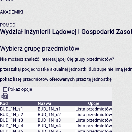
AKADEMIKI
POMOC
Wydział Inżynierii Lądowej i Gospodarki Zas
Wybierz grupę przedmiotów
Nie możesz znaleźć interesującej Cię grupy przedmiotów?
przeszukaj podjednostkę aktualnej jednostki (lub zupełnie inną jed
pokaż listę przedmiotów
oferowanych
przez tę jednostkę
Pokaż opcje
Kod
Nazwa
Opcje
BUD_1N_s1
BUD_1N_s1
Lista przedmiotów
BUD_1N_s2
BUD_1N_s2
Lista przedmiotów
BUD_1N_s3
BUD_1N_s3
Lista przedmiotów
BUD_1N_s4
BUD_1N_s4
Lista przedmiotów
BUD_1N_s5
BUD_1N_s5
Lista przedmiotów