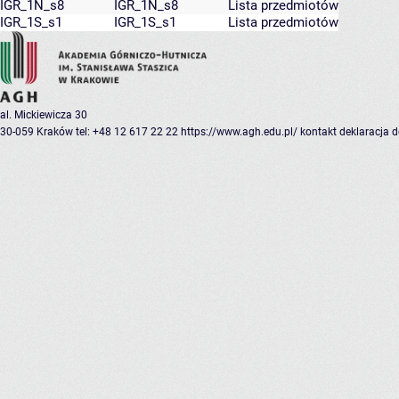
IGR_1N_s8
IGR_1N_s8
Lista przedmiotów
IGR_1S_s1
IGR_1S_s1
Lista przedmiotów
al. Mickiewicza 30
30-059 Kraków
tel: +48 12 617 22 22
https://www.agh.edu.pl/
kontakt
deklaracja 