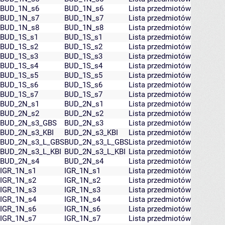
BUD_1N_s6
BUD_1N_s6
Lista przedmiotów
BUD_1N_s7
BUD_1N_s7
Lista przedmiotów
BUD_1N_s8
BUD_1N_s8
Lista przedmiotów
BUD_1S_s1
BUD_1S_s1
Lista przedmiotów
BUD_1S_s2
BUD_1S_s2
Lista przedmiotów
BUD_1S_s3
BUD_1S_s3
Lista przedmiotów
BUD_1S_s4
BUD_1S_s4
Lista przedmiotów
BUD_1S_s5
BUD_1S_s5
Lista przedmiotów
BUD_1S_s6
BUD_1S_s6
Lista przedmiotów
BUD_1S_s7
BUD_1S_s7
Lista przedmiotów
BUD_2N_s1
BUD_2N_s1
Lista przedmiotów
BUD_2N_s2
BUD_2N_s2
Lista przedmiotów
BUD_2N_s3_GBS
BUD_2N_s3
Lista przedmiotów
BUD_2N_s3_KBI
BUD_2N_s3_KBI
Lista przedmiotów
BUD_2N_s3_L_GBS
BUD_2N_s3_L_GBS
Lista przedmiotów
BUD_2N_s3_L_KBI
BUD_2N_s3_L_KBI
Lista przedmiotów
BUD_2N_s4
BUD_2N_s4
Lista przedmiotów
IGR_1N_s1
IGR_1N_s1
Lista przedmiotów
IGR_1N_s2
IGR_1N_s2
Lista przedmiotów
IGR_1N_s3
IGR_1N_s3
Lista przedmiotów
IGR_1N_s4
IGR_1N_s4
Lista przedmiotów
IGR_1N_s6
IGR_1N_s6
Lista przedmiotów
IGR_1N_s7
IGR_1N_s7
Lista przedmiotów