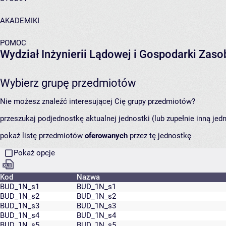
AKADEMIKI
POMOC
Wydział Inżynierii Lądowej i Gospodarki Zas
Wybierz grupę przedmiotów
Nie możesz znaleźć interesującej Cię grupy przedmiotów?
przeszukaj podjednostkę aktualnej jednostki (lub zupełnie inną jed
pokaż listę przedmiotów
oferowanych
przez tę jednostkę
Pokaż opcje
Kod
Nazwa
BUD_1N_s1
BUD_1N_s1
BUD_1N_s2
BUD_1N_s2
BUD_1N_s3
BUD_1N_s3
BUD_1N_s4
BUD_1N_s4
BUD_1N_s5
BUD_1N_s5