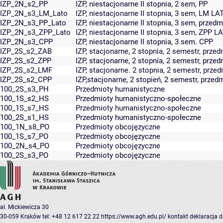
IZP_2N_s2_PP
IZP, niestacjonarne II stopnia, 2 sem, PP
IZP_2N_s3_LM_Lato
IZP, niestacjonarne II stopnia, 3 sem, LM LA
IZP_2N_s3_PP_Lato
IZP, niestacjonarne II stopnia, 3 sem, prz
IZP_2N_s3_ZPP_Lato
IZP, niestacjonarne II stopnia, 3 sem, ZPP L
IZP_2N_s3_CPP
IZP, niestacjonarne II stopnia, 3 sem. CPP
IZP_2S_s2_ZAB
IZP, stacjonarne, 2 stopnia, 2 semestr, prze
IZP_2S_s2_ZPP
IZP, stacjonarne, 2 stopnia, 2 semestr, prze
IZP_2S_s2_LMF
IZP, stacjonarne. 2 stopnia, 2 semestr, prz
IZP_2S_s2_CPP
IZP,stacjonarne, 2 stopień, 2 semestr, prz
100_2S_s3_PH
Przedmioty humanistyczne
100_1S_s2_HS
Przedmioty humanistyczno-społeczne
100_1S_s7_HS
Przedmioty humanistyczno-społeczne
100_2S_s1_HS
Przedmioty humanistyczno-społeczne
100_1N_s8_PO
Przedmioty obcojęzyczne
100_1S_s7_PO
Przedmioty obcojęzyczne
100_2N_s4_PO
Przedmioty obcojęzyczne
100_2S_s3_PO
Przedmioty obcojęzyczne
al. Mickiewicza 30
30-059 Kraków
tel: +48 12 617 22 22
https://www.agh.edu.pl/
kontakt
deklaracja 