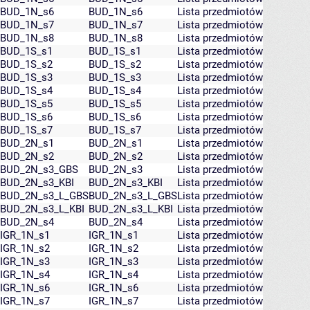
BUD_1N_s6
BUD_1N_s6
Lista przedmiotów
BUD_1N_s7
BUD_1N_s7
Lista przedmiotów
BUD_1N_s8
BUD_1N_s8
Lista przedmiotów
BUD_1S_s1
BUD_1S_s1
Lista przedmiotów
BUD_1S_s2
BUD_1S_s2
Lista przedmiotów
BUD_1S_s3
BUD_1S_s3
Lista przedmiotów
BUD_1S_s4
BUD_1S_s4
Lista przedmiotów
BUD_1S_s5
BUD_1S_s5
Lista przedmiotów
BUD_1S_s6
BUD_1S_s6
Lista przedmiotów
BUD_1S_s7
BUD_1S_s7
Lista przedmiotów
BUD_2N_s1
BUD_2N_s1
Lista przedmiotów
BUD_2N_s2
BUD_2N_s2
Lista przedmiotów
BUD_2N_s3_GBS
BUD_2N_s3
Lista przedmiotów
BUD_2N_s3_KBI
BUD_2N_s3_KBI
Lista przedmiotów
BUD_2N_s3_L_GBS
BUD_2N_s3_L_GBS
Lista przedmiotów
BUD_2N_s3_L_KBI
BUD_2N_s3_L_KBI
Lista przedmiotów
BUD_2N_s4
BUD_2N_s4
Lista przedmiotów
IGR_1N_s1
IGR_1N_s1
Lista przedmiotów
IGR_1N_s2
IGR_1N_s2
Lista przedmiotów
IGR_1N_s3
IGR_1N_s3
Lista przedmiotów
IGR_1N_s4
IGR_1N_s4
Lista przedmiotów
IGR_1N_s6
IGR_1N_s6
Lista przedmiotów
IGR_1N_s7
IGR_1N_s7
Lista przedmiotów