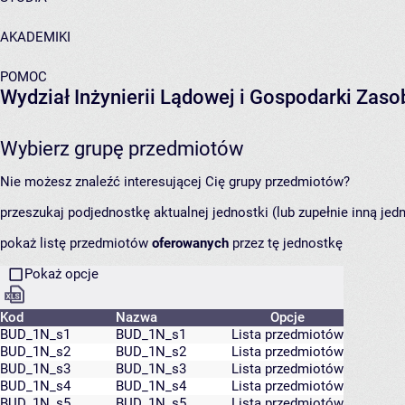
AKADEMIKI
POMOC
Wydział Inżynierii Lądowej i Gospodarki Zas
Wybierz grupę przedmiotów
Nie możesz znaleźć interesującej Cię grupy przedmiotów?
przeszukaj podjednostkę aktualnej jednostki (lub zupełnie inną jed
pokaż listę przedmiotów
oferowanych
przez tę jednostkę
Pokaż opcje
Kod
Nazwa
Opcje
BUD_1N_s1
BUD_1N_s1
Lista przedmiotów
BUD_1N_s2
BUD_1N_s2
Lista przedmiotów
BUD_1N_s3
BUD_1N_s3
Lista przedmiotów
BUD_1N_s4
BUD_1N_s4
Lista przedmiotów
BUD_1N_s5
BUD_1N_s5
Lista przedmiotów