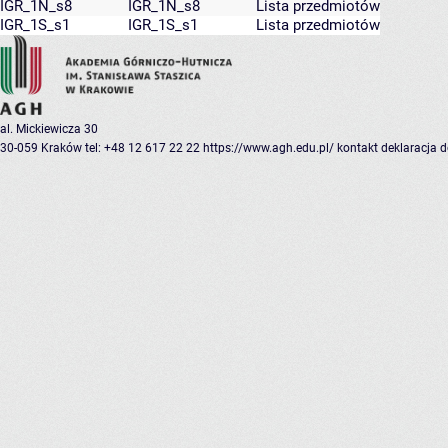
IGR_1N_s8
IGR_1N_s8
Lista przedmiotów
IGR_1S_s1
IGR_1S_s1
Lista przedmiotów
al. Mickiewicza 30
30-059 Kraków
tel: +48 12 617 22 22
https://www.agh.edu.pl/
kontakt
deklaracja 