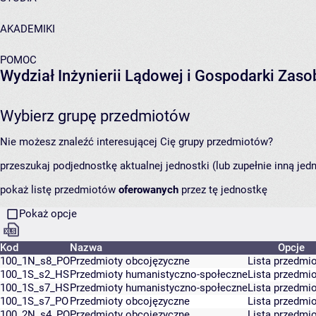
AKADEMIKI
POMOC
Wydział Inżynierii Lądowej i Gospodarki Zas
Wybierz grupę przedmiotów
Nie możesz znaleźć interesującej Cię grupy przedmiotów?
przeszukaj podjednostkę aktualnej jednostki (lub zupełnie inną jed
pokaż listę przedmiotów
oferowanych
przez tę jednostkę
Pokaż opcje
Kod
Nazwa
Opcje
100_1N_s8_PO
Przedmioty obcojęzyczne
Lista przedmi
100_1S_s2_HS
Przedmioty humanistyczno-społeczne
Lista przedmi
100_1S_s7_HS
Przedmioty humanistyczno-społeczne
Lista przedmi
100_1S_s7_PO
Przedmioty obcojęzyczne
Lista przedmi
100_2N_s4_PO
Przedmioty obcojęzyczne
Lista przedmi