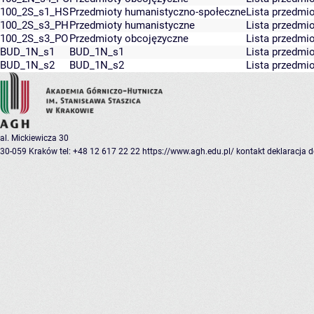
100_2S_s1_HS
Przedmioty humanistyczno-społeczne
Lista przedmi
100_2S_s3_PH
Przedmioty humanistyczne
Lista przedmi
100_2S_s3_PO
Przedmioty obcojęzyczne
Lista przedmi
BUD_1N_s1
BUD_1N_s1
Lista przedmi
BUD_1N_s2
BUD_1N_s2
Lista przedmi
al. Mickiewicza 30
30-059 Kraków
tel: +48 12 617 22 22
https://www.agh.edu.pl/
kontakt
deklaracja 