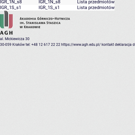
IGR_1N_s8
IGR_1N_s8
Lista przedmiotów
IGR_1S_s1
IGR_1S_s1
Lista przedmiotów
al. Mickiewicza 30
30-059 Kraków
tel: +48 12 617 22 22
https://www.agh.edu.pl/
kontakt
deklaracja 