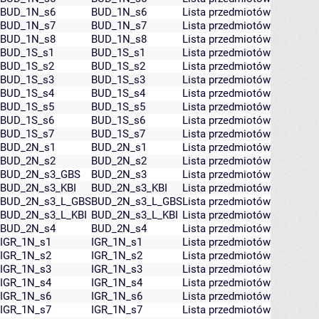
BUD_1N_s6
BUD_1N_s6
Lista przedmiotów
BUD_1N_s7
BUD_1N_s7
Lista przedmiotów
BUD_1N_s8
BUD_1N_s8
Lista przedmiotów
BUD_1S_s1
BUD_1S_s1
Lista przedmiotów
BUD_1S_s2
BUD_1S_s2
Lista przedmiotów
BUD_1S_s3
BUD_1S_s3
Lista przedmiotów
BUD_1S_s4
BUD_1S_s4
Lista przedmiotów
BUD_1S_s5
BUD_1S_s5
Lista przedmiotów
BUD_1S_s6
BUD_1S_s6
Lista przedmiotów
BUD_1S_s7
BUD_1S_s7
Lista przedmiotów
BUD_2N_s1
BUD_2N_s1
Lista przedmiotów
BUD_2N_s2
BUD_2N_s2
Lista przedmiotów
BUD_2N_s3_GBS
BUD_2N_s3
Lista przedmiotów
BUD_2N_s3_KBI
BUD_2N_s3_KBI
Lista przedmiotów
BUD_2N_s3_L_GBS
BUD_2N_s3_L_GBS
Lista przedmiotów
BUD_2N_s3_L_KBI
BUD_2N_s3_L_KBI
Lista przedmiotów
BUD_2N_s4
BUD_2N_s4
Lista przedmiotów
IGR_1N_s1
IGR_1N_s1
Lista przedmiotów
IGR_1N_s2
IGR_1N_s2
Lista przedmiotów
IGR_1N_s3
IGR_1N_s3
Lista przedmiotów
IGR_1N_s4
IGR_1N_s4
Lista przedmiotów
IGR_1N_s6
IGR_1N_s6
Lista przedmiotów
IGR_1N_s7
IGR_1N_s7
Lista przedmiotów