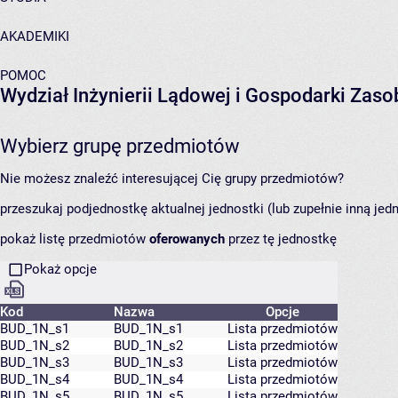
AKADEMIKI
POMOC
Wydział Inżynierii Lądowej i Gospodarki Zas
Wybierz grupę przedmiotów
Nie możesz znaleźć interesującej Cię grupy przedmiotów?
przeszukaj podjednostkę aktualnej jednostki (lub zupełnie inną jed
pokaż listę przedmiotów
oferowanych
przez tę jednostkę
Pokaż opcje
Kod
Nazwa
Opcje
BUD_1N_s1
BUD_1N_s1
Lista przedmiotów
BUD_1N_s2
BUD_1N_s2
Lista przedmiotów
BUD_1N_s3
BUD_1N_s3
Lista przedmiotów
BUD_1N_s4
BUD_1N_s4
Lista przedmiotów
BUD_1N_s5
BUD_1N_s5
Lista przedmiotów