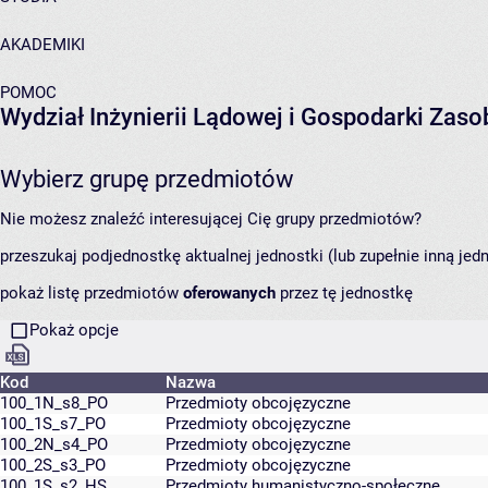
AKADEMIKI
POMOC
Wydział Inżynierii Lądowej i Gospodarki Zas
Wybierz grupę przedmiotów
Nie możesz znaleźć interesującej Cię grupy przedmiotów?
przeszukaj podjednostkę aktualnej jednostki (lub zupełnie inną jed
pokaż listę przedmiotów
oferowanych
przez tę jednostkę
Pokaż opcje
Kod
Nazwa
100_1N_s8_PO
Przedmioty obcojęzyczne
100_1S_s7_PO
Przedmioty obcojęzyczne
100_2N_s4_PO
Przedmioty obcojęzyczne
100_2S_s3_PO
Przedmioty obcojęzyczne
100_1S_s2_HS
Przedmioty humanistyczno-społeczne