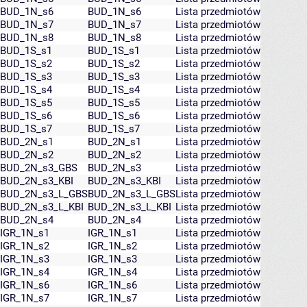
BUD_1N_s6
BUD_1N_s6
Lista przedmiotów
BUD_1N_s7
BUD_1N_s7
Lista przedmiotów
BUD_1N_s8
BUD_1N_s8
Lista przedmiotów
BUD_1S_s1
BUD_1S_s1
Lista przedmiotów
BUD_1S_s2
BUD_1S_s2
Lista przedmiotów
BUD_1S_s3
BUD_1S_s3
Lista przedmiotów
BUD_1S_s4
BUD_1S_s4
Lista przedmiotów
BUD_1S_s5
BUD_1S_s5
Lista przedmiotów
BUD_1S_s6
BUD_1S_s6
Lista przedmiotów
BUD_1S_s7
BUD_1S_s7
Lista przedmiotów
BUD_2N_s1
BUD_2N_s1
Lista przedmiotów
BUD_2N_s2
BUD_2N_s2
Lista przedmiotów
BUD_2N_s3_GBS
BUD_2N_s3
Lista przedmiotów
BUD_2N_s3_KBI
BUD_2N_s3_KBI
Lista przedmiotów
BUD_2N_s3_L_GBS
BUD_2N_s3_L_GBS
Lista przedmiotów
BUD_2N_s3_L_KBI
BUD_2N_s3_L_KBI
Lista przedmiotów
BUD_2N_s4
BUD_2N_s4
Lista przedmiotów
IGR_1N_s1
IGR_1N_s1
Lista przedmiotów
IGR_1N_s2
IGR_1N_s2
Lista przedmiotów
IGR_1N_s3
IGR_1N_s3
Lista przedmiotów
IGR_1N_s4
IGR_1N_s4
Lista przedmiotów
IGR_1N_s6
IGR_1N_s6
Lista przedmiotów
IGR_1N_s7
IGR_1N_s7
Lista przedmiotów