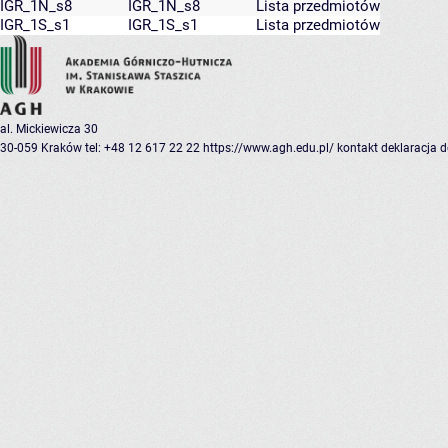
IGR_1N_s8
IGR_1N_s8
Lista przedmiotów
IGR_1S_s1
IGR_1S_s1
Lista przedmiotów
al. Mickiewicza 30
30-059 Kraków
tel: +48 12 617 22 22
https://www.agh.edu.pl/
kontakt
deklaracja 