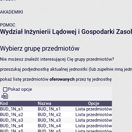
AKADEMIKI
POMOC
Wydział Inżynierii Lądowej i Gospodarki Zas
Wybierz grupę przedmiotów
Nie możesz znaleźć interesującej Cię grupy przedmiotów?
przeszukaj podjednostkę aktualnej jednostki (lub zupełnie inną jed
pokaż listę przedmiotów
oferowanych
przez tę jednostkę
Pokaż opcje
Kod
Nazwa
Opcje
BUD_1N_s1
BUD_1N_s1
Lista przedmiotów
BUD_1N_s2
BUD_1N_s2
Lista przedmiotów
BUD_1N_s3
BUD_1N_s3
Lista przedmiotów
BUD_1N_s4
BUD_1N_s4
Lista przedmiotów
BUD_1N_s5
BUD_1N_s5
Lista przedmiotów