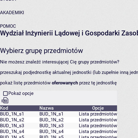
AKADEMIKI
POMOC
Wydział Inżynierii Lądowej i Gospodarki Zas
Wybierz grupę przedmiotów
Nie możesz znaleźć interesującej Cię grupy przedmiotów?
przeszukaj podjednostkę aktualnej jednostki (lub zupełnie inną jed
pokaż listę przedmiotów
oferowanych
przez tę jednostkę
Pokaż opcje
Kod
Nazwa
Opcje
BUD_1N_s1
BUD_1N_s1
Lista przedmiotów
BUD_1N_s2
BUD_1N_s2
Lista przedmiotów
BUD_1N_s3
BUD_1N_s3
Lista przedmiotów
BUD_1N_s4
BUD_1N_s4
Lista przedmiotów
BUD_1N_s5
BUD_1N_s5
Lista przedmiotów