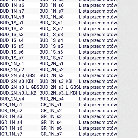
BUD_1N_s6
BUD_1N_s6
Lista przedmiotów
BUD_1N_s7
BUD_1N_s7
Lista przedmiotów
BUD_1N_s8
BUD_1N_s8
Lista przedmiotów
BUD_1S_s1
BUD_1S_s1
Lista przedmiotów
BUD_1S_s2
BUD_1S_s2
Lista przedmiotów
BUD_1S_s3
BUD_1S_s3
Lista przedmiotów
BUD_1S_s4
BUD_1S_s4
Lista przedmiotów
BUD_1S_s5
BUD_1S_s5
Lista przedmiotów
BUD_1S_s6
BUD_1S_s6
Lista przedmiotów
BUD_1S_s7
BUD_1S_s7
Lista przedmiotów
BUD_2N_s1
BUD_2N_s1
Lista przedmiotów
BUD_2N_s2
BUD_2N_s2
Lista przedmiotów
BUD_2N_s3_GBS
BUD_2N_s3
Lista przedmiotów
BUD_2N_s3_KBI
BUD_2N_s3_KBI
Lista przedmiotów
BUD_2N_s3_L_GBS
BUD_2N_s3_L_GBS
Lista przedmiotów
BUD_2N_s3_L_KBI
BUD_2N_s3_L_KBI
Lista przedmiotów
BUD_2N_s4
BUD_2N_s4
Lista przedmiotów
IGR_1N_s1
IGR_1N_s1
Lista przedmiotów
IGR_1N_s2
IGR_1N_s2
Lista przedmiotów
IGR_1N_s3
IGR_1N_s3
Lista przedmiotów
IGR_1N_s4
IGR_1N_s4
Lista przedmiotów
IGR_1N_s6
IGR_1N_s6
Lista przedmiotów
IGR_1N_s7
IGR_1N_s7
Lista przedmiotów