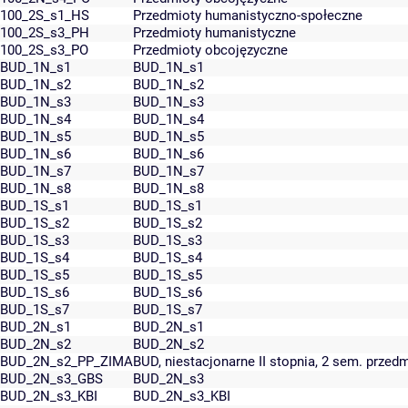
100_2S_s1_HS
Przedmioty humanistyczno-społeczne
100_2S_s3_PH
Przedmioty humanistyczne
100_2S_s3_PO
Przedmioty obcojęzyczne
BUD_1N_s1
BUD_1N_s1
BUD_1N_s2
BUD_1N_s2
BUD_1N_s3
BUD_1N_s3
BUD_1N_s4
BUD_1N_s4
BUD_1N_s5
BUD_1N_s5
BUD_1N_s6
BUD_1N_s6
BUD_1N_s7
BUD_1N_s7
BUD_1N_s8
BUD_1N_s8
BUD_1S_s1
BUD_1S_s1
BUD_1S_s2
BUD_1S_s2
BUD_1S_s3
BUD_1S_s3
BUD_1S_s4
BUD_1S_s4
BUD_1S_s5
BUD_1S_s5
BUD_1S_s6
BUD_1S_s6
BUD_1S_s7
BUD_1S_s7
BUD_2N_s1
BUD_2N_s1
BUD_2N_s2
BUD_2N_s2
BUD_2N_s2_PP_ZIMA
BUD, niestacjonarne II stopnia, 2 sem. prz
BUD_2N_s3_GBS
BUD_2N_s3
BUD_2N_s3_KBI
BUD_2N_s3_KBI