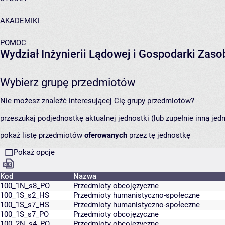
AKADEMIKI
POMOC
Wydział Inżynierii Lądowej i Gospodarki Zas
Wybierz grupę przedmiotów
Nie możesz znaleźć interesującej Cię grupy przedmiotów?
przeszukaj podjednostkę aktualnej jednostki (lub zupełnie inną jed
pokaż listę przedmiotów
oferowanych
przez tę jednostkę
Pokaż opcje
Kod
Nazwa
100_1N_s8_PO
Przedmioty obcojęzyczne
100_1S_s2_HS
Przedmioty humanistyczno-społeczne
100_1S_s7_HS
Przedmioty humanistyczno-społeczne
100_1S_s7_PO
Przedmioty obcojęzyczne
100_2N_s4_PO
Przedmioty obcojęzyczne