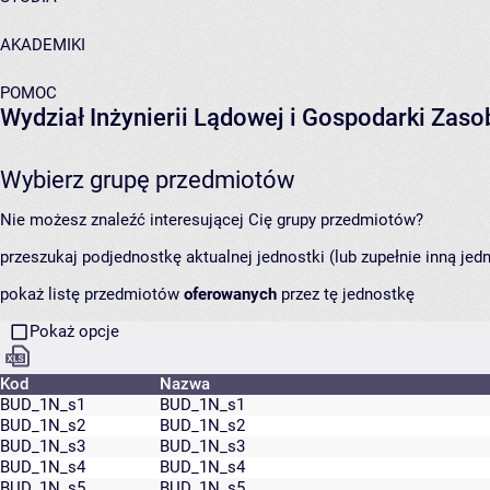
AKADEMIKI
POMOC
Wydział Inżynierii Lądowej i Gospodarki Zas
Wybierz grupę przedmiotów
Nie możesz znaleźć interesującej Cię grupy przedmiotów?
przeszukaj podjednostkę aktualnej jednostki (lub zupełnie inną jed
pokaż listę przedmiotów
oferowanych
przez tę jednostkę
Pokaż opcje
Kod
Nazwa
BUD_1N_s1
BUD_1N_s1
BUD_1N_s2
BUD_1N_s2
BUD_1N_s3
BUD_1N_s3
BUD_1N_s4
BUD_1N_s4
BUD_1N_s5
BUD_1N_s5