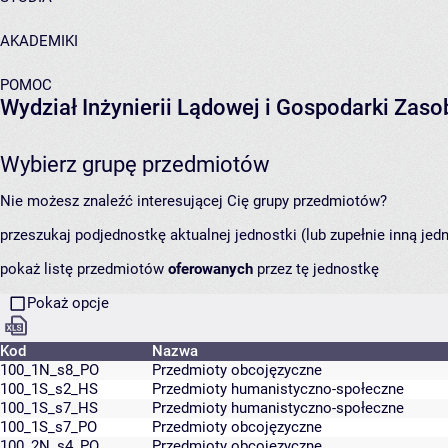
AKADEMIKI
POMOC
Wydział Inżynierii Lądowej i Gospodarki Zas
Wybierz grupę przedmiotów
Nie możesz znaleźć interesującej Cię grupy przedmiotów?
przeszukaj podjednostkę aktualnej jednostki (lub zupełnie inną jed
pokaż listę przedmiotów
oferowanych
przez tę jednostkę
Pokaż opcje
Kod
Nazwa
100_1N_s8_PO
Przedmioty obcojęzyczne
100_1S_s2_HS
Przedmioty humanistyczno-społeczne
100_1S_s7_HS
Przedmioty humanistyczno-społeczne
100_1S_s7_PO
Przedmioty obcojęzyczne
100_2N_s4_PO
Przedmioty obcojęzyczne