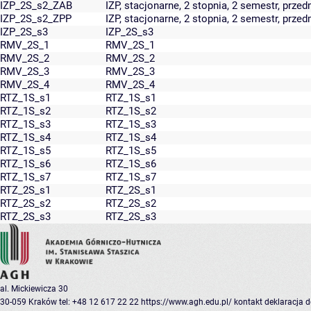
IZP_2S_s2_ZAB
IZP, stacjonarne, 2 stopnia, 2 semestr, prze
IZP_2S_s2_ZPP
IZP, stacjonarne, 2 stopnia, 2 semestr, prze
IZP_2S_s3
IZP_2S_s3
RMV_2S_1
RMV_2S_1
RMV_2S_2
RMV_2S_2
RMV_2S_3
RMV_2S_3
RMV_2S_4
RMV_2S_4
RTZ_1S_s1
RTZ_1S_s1
RTZ_1S_s2
RTZ_1S_s2
RTZ_1S_s3
RTZ_1S_s3
RTZ_1S_s4
RTZ_1S_s4
RTZ_1S_s5
RTZ_1S_s5
RTZ_1S_s6
RTZ_1S_s6
RTZ_1S_s7
RTZ_1S_s7
RTZ_2S_s1
RTZ_2S_s1
RTZ_2S_s2
RTZ_2S_s2
RTZ_2S_s3
RTZ_2S_s3
al. Mickiewicza 30
30-059 Kraków
tel: +48 12 617 22 22
https://www.agh.edu.pl/
kontakt
deklaracja 