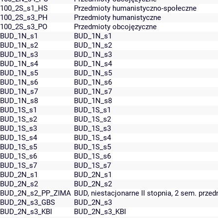
100_2S_s1_HS
Przedmioty humanistyczno-społeczne
100_2S_s3_PH
Przedmioty humanistyczne
100_2S_s3_PO
Przedmioty obcojęzyczne
BUD_1N_s1
BUD_1N_s1
BUD_1N_s2
BUD_1N_s2
BUD_1N_s3
BUD_1N_s3
BUD_1N_s4
BUD_1N_s4
BUD_1N_s5
BUD_1N_s5
BUD_1N_s6
BUD_1N_s6
BUD_1N_s7
BUD_1N_s7
BUD_1N_s8
BUD_1N_s8
BUD_1S_s1
BUD_1S_s1
BUD_1S_s2
BUD_1S_s2
BUD_1S_s3
BUD_1S_s3
BUD_1S_s4
BUD_1S_s4
BUD_1S_s5
BUD_1S_s5
BUD_1S_s6
BUD_1S_s6
BUD_1S_s7
BUD_1S_s7
BUD_2N_s1
BUD_2N_s1
BUD_2N_s2
BUD_2N_s2
BUD_2N_s2_PP_ZIMA
BUD, niestacjonarne II stopnia, 2 sem. pr
BUD_2N_s3_GBS
BUD_2N_s3
BUD_2N_s3_KBI
BUD_2N_s3_KBI