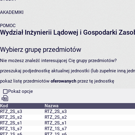
AKADEMIKI
POMOC
Wydział Inżynierii Lądowej i Gospodarki Zas
Wybierz grupę przedmiotów
Nie możesz znaleźć interesującej Cię grupy przedmiotów?
przeszukaj podjednostkę aktualnej jednostki (lub zupełnie inną jed
pokaż listę przedmiotów
oferowanych
przez tę jednostkę
Pokaż opcje
Kod
Nazwa
RTZ_2S_s3
RTZ_2S_s3
RTZ_2S_s2
RTZ_2S_s2
RTZ_2S_s1
RTZ_2S_s1
RTZ_1S_s7
RTZ_1S_s7
RTZ_1S_s6
RTZ_1S_s6