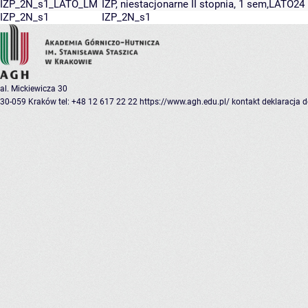
IZP_2N_s1_LATO_LM
IZP, niestacjonarne II stopnia, 1 sem,LATO24
IZP_2N_s1
IZP_2N_s1
al. Mickiewicza 30
30-059 Kraków
tel: +48 12 617 22 22
https://www.agh.edu.pl/
kontakt
deklaracja 