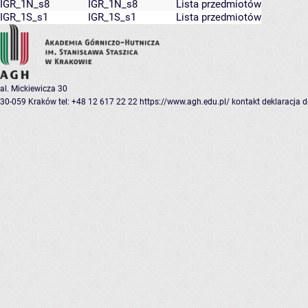
IGR_1N_s8
IGR_1N_s8
Lista przedmiotów
IGR_1S_s1
IGR_1S_s1
Lista przedmiotów
al. Mickiewicza 30
30-059 Kraków
tel: +48 12 617 22 22
https://www.agh.edu.pl/
kontakt
deklaracja 