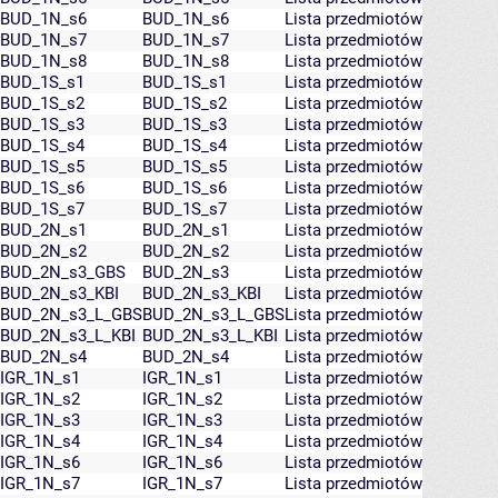
BUD_1N_s6
BUD_1N_s6
Lista przedmiotów
BUD_1N_s7
BUD_1N_s7
Lista przedmiotów
BUD_1N_s8
BUD_1N_s8
Lista przedmiotów
BUD_1S_s1
BUD_1S_s1
Lista przedmiotów
BUD_1S_s2
BUD_1S_s2
Lista przedmiotów
BUD_1S_s3
BUD_1S_s3
Lista przedmiotów
BUD_1S_s4
BUD_1S_s4
Lista przedmiotów
BUD_1S_s5
BUD_1S_s5
Lista przedmiotów
BUD_1S_s6
BUD_1S_s6
Lista przedmiotów
BUD_1S_s7
BUD_1S_s7
Lista przedmiotów
BUD_2N_s1
BUD_2N_s1
Lista przedmiotów
BUD_2N_s2
BUD_2N_s2
Lista przedmiotów
BUD_2N_s3_GBS
BUD_2N_s3
Lista przedmiotów
BUD_2N_s3_KBI
BUD_2N_s3_KBI
Lista przedmiotów
BUD_2N_s3_L_GBS
BUD_2N_s3_L_GBS
Lista przedmiotów
BUD_2N_s3_L_KBI
BUD_2N_s3_L_KBI
Lista przedmiotów
BUD_2N_s4
BUD_2N_s4
Lista przedmiotów
IGR_1N_s1
IGR_1N_s1
Lista przedmiotów
IGR_1N_s2
IGR_1N_s2
Lista przedmiotów
IGR_1N_s3
IGR_1N_s3
Lista przedmiotów
IGR_1N_s4
IGR_1N_s4
Lista przedmiotów
IGR_1N_s6
IGR_1N_s6
Lista przedmiotów
IGR_1N_s7
IGR_1N_s7
Lista przedmiotów