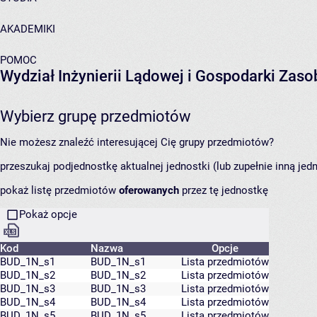
AKADEMIKI
POMOC
Wydział Inżynierii Lądowej i Gospodarki Zas
Wybierz grupę przedmiotów
Nie możesz znaleźć interesującej Cię grupy przedmiotów?
przeszukaj podjednostkę aktualnej jednostki (lub zupełnie inną jed
pokaż listę przedmiotów
oferowanych
przez tę jednostkę
Pokaż opcje
Kod
Nazwa
Opcje
BUD_1N_s1
BUD_1N_s1
Lista przedmiotów
BUD_1N_s2
BUD_1N_s2
Lista przedmiotów
BUD_1N_s3
BUD_1N_s3
Lista przedmiotów
BUD_1N_s4
BUD_1N_s4
Lista przedmiotów
BUD_1N_s5
BUD_1N_s5
Lista przedmiotów