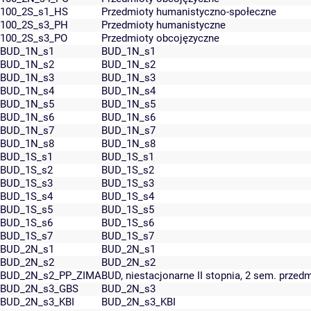
100_2S_s1_HS
Przedmioty humanistyczno-społeczne
100_2S_s3_PH
Przedmioty humanistyczne
100_2S_s3_PO
Przedmioty obcojęzyczne
BUD_1N_s1
BUD_1N_s1
BUD_1N_s2
BUD_1N_s2
BUD_1N_s3
BUD_1N_s3
BUD_1N_s4
BUD_1N_s4
BUD_1N_s5
BUD_1N_s5
BUD_1N_s6
BUD_1N_s6
BUD_1N_s7
BUD_1N_s7
BUD_1N_s8
BUD_1N_s8
BUD_1S_s1
BUD_1S_s1
BUD_1S_s2
BUD_1S_s2
BUD_1S_s3
BUD_1S_s3
BUD_1S_s4
BUD_1S_s4
BUD_1S_s5
BUD_1S_s5
BUD_1S_s6
BUD_1S_s6
BUD_1S_s7
BUD_1S_s7
BUD_2N_s1
BUD_2N_s1
BUD_2N_s2
BUD_2N_s2
BUD_2N_s2_PP_ZIMA
BUD, niestacjonarne II stopnia, 2 sem. prz
BUD_2N_s3_GBS
BUD_2N_s3
BUD_2N_s3_KBI
BUD_2N_s3_KBI