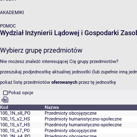
AKADEMIKI
POMOC
Wydział Inżynierii Lądowej i Gospodarki Zas
Wybierz grupę przedmiotów
Nie możesz znaleźć interesującej Cię grupy przedmiotów?
przeszukaj podjednostkę aktualnej jednostki (lub zupełnie inną jed
pokaż listę przedmiotów
oferowanych
przez tę jednostkę
Pokaż opcje
Kod
Nazwa
100_1N_s8_PO
Przedmioty obcojęzyczne
100_1S_s2_HS
Przedmioty humanistyczno-społeczne
100_1S_s7_HS
Przedmioty humanistyczno-społeczne
100_1S_s7_PO
Przedmioty obcojęzyczne
100_2N_s4_PO
Przedmioty obcojęzyczne