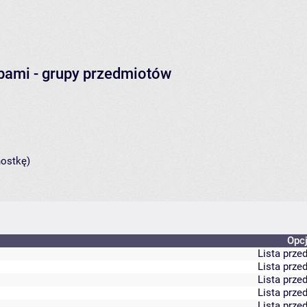
obami
- grupy przedmiotów
nostkę)
Opc
Lista prz
Lista prz
Lista prz
Lista prz
Lista prz