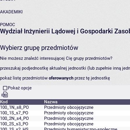
AKADEMIKI
POMOC
Wydział Inżynierii Lądowej i Gospodarki Zas
Wybierz grupę przedmiotów
Nie możesz znaleźć interesującej Cię grupy przedmiotów?
przeszukaj podjednostkę aktualnej jednostki (lub zupełnie inną jed
pokaż listę przedmiotów
oferowanych
przez tę jednostkę
Pokaż opcje
Kod
Nazwa
100_1N_s8_PO
Przedmioty obcojęzyczne
100_1S_s7_PO
Przedmioty obcojęzyczne
100_2N_s4_PO
Przedmioty obcojęzyczne
100_2S_s3_PO
Przedmioty obcojęzyczne
100_1S_s2_HS
Przedmioty humanistyczno-społeczne