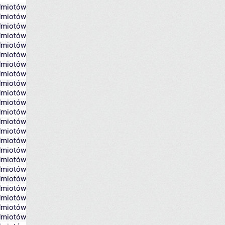
edmiotów
edmiotów
edmiotów
edmiotów
edmiotów
edmiotów
edmiotów
edmiotów
edmiotów
edmiotów
edmiotów
edmiotów
edmiotów
edmiotów
edmiotów
edmiotów
edmiotów
edmiotów
edmiotów
edmiotów
edmiotów
edmiotów
edmiotów