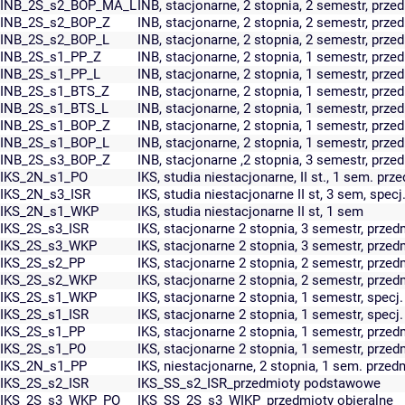
INB_2S_s2_BOP_MA_L
INB, stacjonarne, 2 stopnia, 2 semestr, prze
INB_2S_s2_BOP_Z
INB, stacjonarne, 2 stopnia, 2 semestr, prz
INB_2S_s2_BOP_L
INB, stacjonarne, 2 stopnia, 2 semestr, przed
INB_2S_s1_PP_Z
INB, stacjonarne, 2 stopnia, 1 semestr, pr
INB_2S_s1_PP_L
INB, stacjonarne, 2 stopnia, 1 semestr, prz
INB_2S_s1_BTS_Z
INB, stacjonarne, 2 stopnia, 1 semestr, prz
INB_2S_s1_BTS_L
INB, stacjonarne, 2 stopnia, 1 semestr, przed
INB_2S_s1_BOP_Z
INB, stacjonarne, 2 stopnia, 1 semestr, prz
INB_2S_s1_BOP_L
INB, stacjonarne, 2 stopnia, 1 semestr, przed
INB_2S_s3_BOP_Z
INB, stacjonarne ,2 stopnia, 3 semestr, prz
IKS_2N_s1_PO
IKS, studia niestacjonarne, II st., 1 sem. prz
IKS_2N_s3_ISR
IKS, studia niestacjonarne II st, 3 sem, specj
IKS_2N_s1_WKP
IKS, studia niestacjonarne II st, 1 sem
IKS_2S_s3_ISR
IKS, stacjonarne 2 stopnia, 3 semestr, prz
IKS_2S_s3_WKP
IKS, stacjonarne 2 stopnia, 3 semestr, prz
IKS_2S_s2_PP
IKS, stacjonarne 2 stopnia, 2 semestr, prz
IKS_2S_s2_WKP
IKS, stacjonarne 2 stopnia, 2 semestr, prz
IKS_2S_s1_WKP
IKS, stacjonarne 2 stopnia, 1 semestr, specj
IKS_2S_s1_ISR
IKS, stacjonarne 2 stopnia, 1 semestr, specj.
IKS_2S_s1_PP
IKS, stacjonarne 2 stopnia, 1 semestr, prz
IKS_2S_s1_PO
IKS, stacjonarne 2 stopnia, 1 semestr, przed
IKS_2N_s1_PP
IKS, niestacjonarne, 2 stopnia, 1 sem. prz
IKS_2S_s2_ISR
IKS_SS_s2_ISR_przedmioty podstawowe
IKS_2S_s3_WKP_PO
IKS_SS_2S_s3_WIKP_przedmioty obieralne