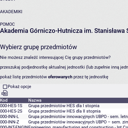
AKADEMIKI
POMOC
Akademia Górniczo-Hutnicza im. Stanisława 
Wybierz grupę przedmiotów
Nie możesz znaleźć interesującej Cię grupy przedmiotów?
przeszukaj podjednostkę aktualnej jednostki (lub zupełnie inną jed
pokaż listę przedmiotów
oferowanych
przez tę jednostkę
Pokaż opcje
Kod
Nazwa
000-HES-1S
Grupa przedmiotów HES dla I stopnia
000-HES-2S
Grupa przedmiotów HES dla II stopnia
000-INN-L
Grupa przedmiotów innowacyjnych UBPO - sem. letn
000-INN-Z
Grupa przedmiotów innowacyjnych UBPO – sem. z
000-INT-ENGIN
Engineering, manufacturing and construction - Int C