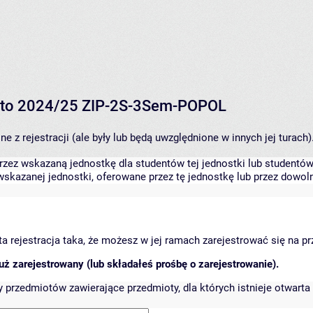
 lato 2024/25 ZIP-2S-3Sem-POPOL
 z rejestracji (ale były lub będą uwzględnione w innych jej turach)
zez wskazaną jednostkę dla studentów tej jednostki lub studentów 
skazanej jednostki, oferowane przez tę jednostkę lub przez dowoln
arta rejestracja taka, że możesz w jej ramach zarejestrować się na p
ż zarejestrowany (lub składałeś prośbę o zarejestrowanie).
przedmiotów zawierające przedmioty, dla których istnieje otwarta 