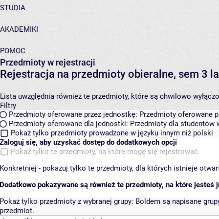
STUDIA
AKADEMIKI
POMOC
Przedmioty w rejestracji
Rejestracja na przedmioty obieralne, sem 3
Lista uwzględnia również te przedmioty, które są chwilowo wyłączone
Filtry
Przedmioty oferowane przez jednostkę:
Przedmioty oferowane pr
Przedmioty oferowane dla jednostki:
Przedmioty dla studentów w
Pokaż tylko przedmioty prowadzone w języku innym niż polski
Zaloguj się, aby uzyskać dostęp do dodatkowych opcji
Pokaż tylko te przedmioty, na które mogę się rejestrować
Konkretniej - pokazuj tylko te przedmioty, dla których istnieje otw
Dodatkowo pokazywane są również te przedmioty, na które jesteś ju
Pokaż tylko przedmioty z wybranej grupy:
Boldem są napisane grupy 
przedmiot.