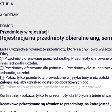
STUDIA
AKADEMIKI
POMOC
Przedmioty w rejestracji
Rejestracja na przedmioty obieralne ang, s
Lista uwzględnia również te przedmioty, które są chwilowo wyłączone
Filtry
Przedmioty oferowane przez jednostkę:
Przedmioty oferowane pr
innej jednostki uczelni.
Przedmioty oferowane dla jednostki:
Przedmioty dla studentów w
jednostkę uczelni.
Pokaż tylko przedmioty prowadzone w języku innym niż polski
Zaloguj się, aby uzyskać dostęp do dodatkowych opcji
Pokaż tylko te przedmioty, na które mogę się rejestrować
Konkretniej - pokazuj tylko te przedmioty, dla których istnieje otw
Dodatkowo pokazywane są również te przedmioty, na które jesteś ju