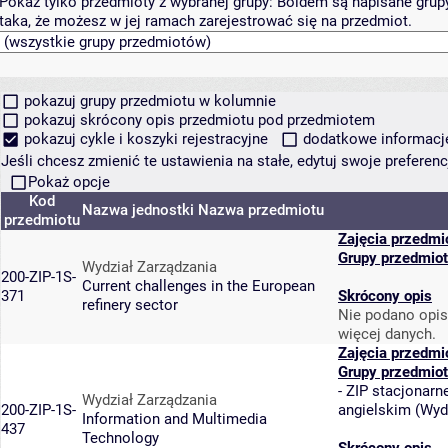
Pokaż tylko przedmioty z wybranej grupy:
Boldem są napisane grupy 
taka, że możesz w jej ramach zarejestrować się na przedmiot.
pokazuj grupy przedmiotu w kolumnie
pokazuj skrócony opis przedmiotu pod przedmiotem
pokazuj cykle i koszyki rejestracyjne
dodatkowe informacje 
Jeśli chcesz zmienić te ustawienia na stałe, edytuj swoje prefere
Pokaż opcje
Kod
Nazwa jednostki
Nazwa przedmiotu
przedmiotu
Zajęcia przedmi
Grupy przedmio
Wydział Zarządzania
200-ZIP-1S-
Current challenges in the European
371
Skrócony opis
refinery sector
Nie podano opis
więcej danych.
Zajęcia przedmi
Grupy przedmio
-
ZIP stacjonarne
Wydział Zarządzania
200-ZIP-1S-
angielskim
(
Wyd
Information and Multimedia
437
Technology