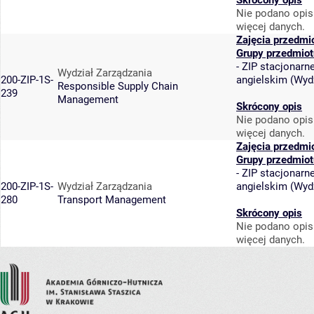
Skrócony opis
Nie podano opis
więcej danych.
Zajęcia przedmi
Grupy przedmiot
-
ZIP stacjonarne
Wydział Zarządzania
200-ZIP-1S-
angielskim
(
Wydz
Responsible Supply Chain
239
Management
Skrócony opis
Nie podano opis
więcej danych.
Zajęcia przedmi
Grupy przedmiot
-
ZIP stacjonarne
200-ZIP-1S-
Wydział Zarządzania
angielskim
(
Wydz
280
Transport Management
Skrócony opis
Nie podano opis
więcej danych.