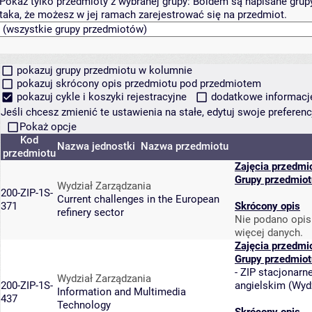
Pokaż tylko przedmioty z wybranej grupy:
Boldem są napisane grupy 
taka, że możesz w jej ramach zarejestrować się na przedmiot.
pokazuj grupy przedmiotu w kolumnie
pokazuj skrócony opis przedmiotu pod przedmiotem
pokazuj cykle i koszyki rejestracyjne
dodatkowe informacje 
Jeśli chcesz zmienić te ustawienia na stałe, edytuj swoje prefere
Pokaż opcje
Kod
Nazwa jednostki
Nazwa przedmiotu
przedmiotu
Zajęcia przedmi
Grupy przedmiot
Wydział Zarządzania
200-ZIP-1S-
Current challenges in the European
371
Skrócony opis
refinery sector
Nie podano opis
więcej danych.
Zajęcia przedmi
Grupy przedmiot
-
ZIP stacjonarne
Wydział Zarządzania
200-ZIP-1S-
angielskim
(
Wydz
Information and Multimedia
437
Technology