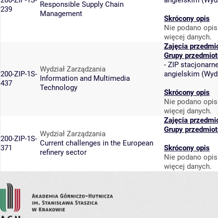
200-ZIP-1S-
angielskim
(
Wydz
Responsible Supply Chain
239
Management
Skrócony opis
Nie podano opis
więcej danych.
Zajęcia przedmi
Grupy przedmiot
-
ZIP stacjonarne
Wydział Zarządzania
200-ZIP-1S-
angielskim
(
Wydz
Information and Multimedia
437
Technology
Skrócony opis
Nie podano opis
więcej danych.
Zajęcia przedmi
Grupy przedmiot
Wydział Zarządzania
200-ZIP-1S-
Current challenges in the European
371
Skrócony opis
refinery sector
Nie podano opis
więcej danych.