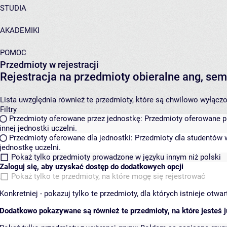
STUDIA
AKADEMIKI
POMOC
Przedmioty w rejestracji
Rejestracja na przedmioty obieralne ang, s
Lista uwzględnia również te przedmioty, które są chwilowo wyłączone
Filtry
Przedmioty oferowane przez jednostkę:
Przedmioty oferowane pr
innej jednostki uczelni.
Przedmioty oferowane dla jednostki:
Przedmioty dla studentów w
jednostkę uczelni.
Pokaż tylko przedmioty prowadzone w języku innym niż polski
Zaloguj się, aby uzyskać dostęp do dodatkowych opcji
Pokaż tylko te przedmioty, na które mogę się rejestrować
Konkretniej - pokazuj tylko te przedmioty, dla których istnieje otw
Dodatkowo pokazywane są również te przedmioty, na które jesteś ju