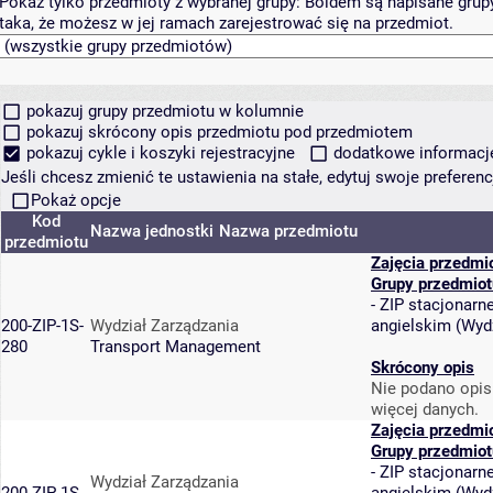
Pokaż tylko przedmioty z wybranej grupy:
Boldem są napisane grupy 
taka, że możesz w jej ramach zarejestrować się na przedmiot.
pokazuj grupy przedmiotu w kolumnie
pokazuj skrócony opis przedmiotu pod przedmiotem
pokazuj cykle i koszyki rejestracyjne
dodatkowe informacje 
Jeśli chcesz zmienić te ustawienia na stałe, edytuj swoje prefere
Pokaż opcje
Kod
Nazwa jednostki
Nazwa przedmiotu
przedmiotu
Zajęcia przedmi
Grupy przedmiot
-
ZIP stacjonarne
200-ZIP-1S-
Wydział Zarządzania
angielskim
(
Wydz
280
Transport Management
Skrócony opis
Nie podano opis
więcej danych.
Zajęcia przedmi
Grupy przedmiot
-
ZIP stacjonarne
Wydział Zarządzania