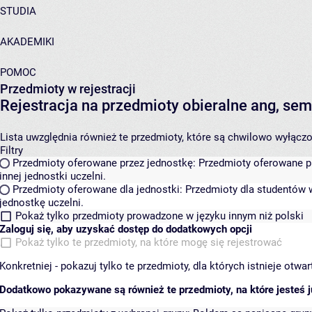
STUDIA
AKADEMIKI
POMOC
Przedmioty w rejestracji
Rejestracja na przedmioty obieralne ang, s
Lista uwzględnia również te przedmioty, które są chwilowo wyłączone
Filtry
Przedmioty oferowane przez jednostkę:
Przedmioty oferowane pr
innej jednostki uczelni.
Przedmioty oferowane dla jednostki:
Przedmioty dla studentów w
jednostkę uczelni.
Pokaż tylko przedmioty prowadzone w języku innym niż polski
Zaloguj się, aby uzyskać dostęp do dodatkowych opcji
Pokaż tylko te przedmioty, na które mogę się rejestrować
Konkretniej - pokazuj tylko te przedmioty, dla których istnieje otw
Dodatkowo pokazywane są również te przedmioty, na które jesteś ju