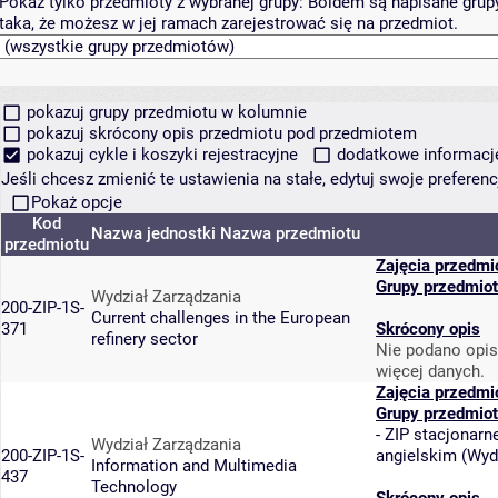
Pokaż tylko przedmioty z wybranej grupy:
Boldem są napisane grupy 
taka, że możesz w jej ramach zarejestrować się na przedmiot.
pokazuj grupy przedmiotu w kolumnie
pokazuj skrócony opis przedmiotu pod przedmiotem
pokazuj cykle i koszyki rejestracyjne
dodatkowe informacje 
Jeśli chcesz zmienić te ustawienia na stałe, edytuj swoje prefere
Pokaż opcje
Kod
Nazwa jednostki
Nazwa przedmiotu
przedmiotu
Zajęcia przedmi
Grupy przedmio
Wydział Zarządzania
200-ZIP-1S-
Current challenges in the European
371
Skrócony opis
refinery sector
Nie podano opis
więcej danych.
Zajęcia przedmi
Grupy przedmio
-
ZIP stacjonarne
Wydział Zarządzania
200-ZIP-1S-
angielskim
(
Wyd
Information and Multimedia
437
Technology