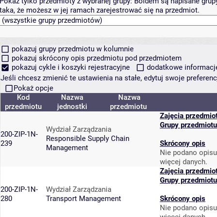
Pokaż tylko przedmioty z wybranej grupy:
Boldem są napisane grupy 
taka, że możesz w jej ramach zarejestrować się na przedmiot.
pokazuj grupy przedmiotu w kolumnie
pokazuj skrócony opis przedmiotu pod przedmiotem
pokazuj cykle i koszyki rejestracyjne
dodatkowe informacje 
Jeśli chcesz zmienić te ustawienia na stałe, edytuj swoje prefere
Pokaż opcje
Kod
Nazwa
Nazwa
przedmiotu
jednostki
przedmiotu
Zajęcia przedmio
Grupy przedmiotu
Wydział Zarządzania
200-ZIP-1N-
Responsible Supply Chain
239
Skrócony opis
Management
Nie podano opisu
więcej danych.
Zajęcia przedmio
Grupy przedmiotu
200-ZIP-1N-
Wydział Zarządzania
280
Transport Management
Skrócony opis
Nie podano opisu