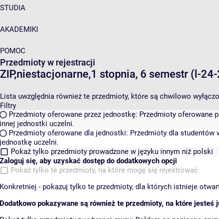
STUDIA
AKADEMIKI
POMOC
Przedmioty w rejestracji
ZIP,niestacjonarne,1 stopnia, 6 semestr (l-2
Lista uwzględnia również te przedmioty, które są chwilowo wyłączone
Filtry
Przedmioty oferowane przez jednostkę:
Przedmioty oferowane pr
innej jednostki uczelni.
Przedmioty oferowane dla jednostki:
Przedmioty dla studentów w
jednostkę uczelni.
Pokaż tylko przedmioty prowadzone w języku innym niż polski
Zaloguj się, aby uzyskać dostęp do dodatkowych opcji
Pokaż tylko te przedmioty, na które mogę się rejestrować
Konkretniej - pokazuj tylko te przedmioty, dla których istnieje otw
Dodatkowo pokazywane są również te przedmioty, na które jesteś ju