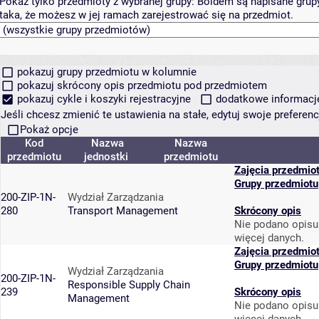
Pokaż tylko przedmioty z wybranej grupy:
Boldem są napisane grupy 
taka, że możesz w jej ramach zarejestrować się na przedmiot.
pokazuj grupy przedmiotu w kolumnie
pokazuj skrócony opis przedmiotu pod przedmiotem
pokazuj cykle i koszyki rejestracyjne
dodatkowe informacje 
Jeśli chcesz zmienić te ustawienia na stałe, edytuj swoje prefere
Pokaż opcje
Kod
Nazwa
Nazwa
przedmiotu
jednostki
przedmiotu
Zajęcia przedmio
Grupy przedmiotu
200-ZIP-1N-
Wydział Zarządzania
280
Transport Management
Skrócony opis
Nie podano opisu
więcej danych.
Zajęcia przedmio
Grupy przedmiotu
Wydział Zarządzania
200-ZIP-1N-
Responsible Supply Chain
239
Skrócony opis
Management
Nie podano opisu