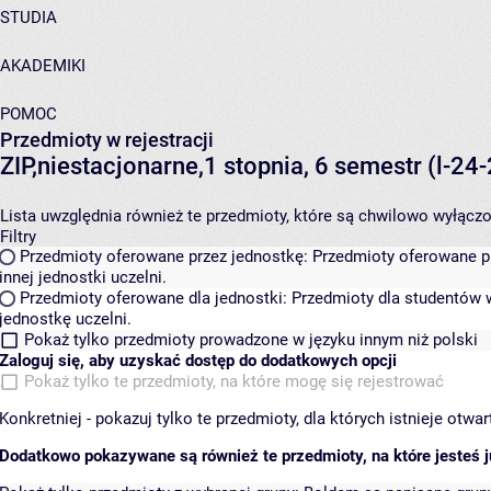
STUDIA
AKADEMIKI
POMOC
Przedmioty w rejestracji
ZIP,niestacjonarne,1 stopnia, 6 semestr (l-2
Lista uwzględnia również te przedmioty, które są chwilowo wyłączone
Filtry
Przedmioty oferowane przez jednostkę:
Przedmioty oferowane pr
innej jednostki uczelni.
Przedmioty oferowane dla jednostki:
Przedmioty dla studentów w
jednostkę uczelni.
Pokaż tylko przedmioty prowadzone w języku innym niż polski
Zaloguj się, aby uzyskać dostęp do dodatkowych opcji
Pokaż tylko te przedmioty, na które mogę się rejestrować
Konkretniej - pokazuj tylko te przedmioty, dla których istnieje otw
Dodatkowo pokazywane są również te przedmioty, na które jesteś ju