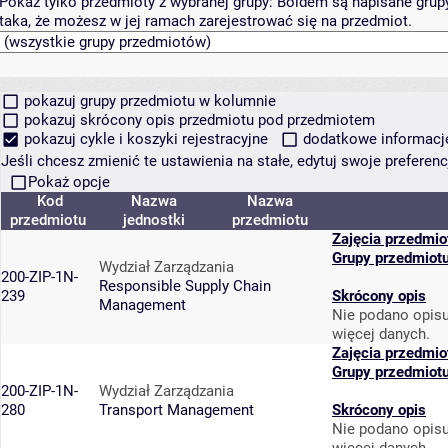
Pokaż tylko przedmioty z wybranej grupy:
Boldem są napisane grupy 
taka, że możesz w jej ramach zarejestrować się na przedmiot.
pokazuj grupy przedmiotu w kolumnie
pokazuj skrócony opis przedmiotu pod przedmiotem
pokazuj cykle i koszyki rejestracyjne
dodatkowe informacje 
Jeśli chcesz zmienić te ustawienia na stałe, edytuj swoje prefere
Pokaż opcje
Kod
Nazwa
Nazwa
przedmiotu
jednostki
przedmiotu
Zajęcia przedmio
Grupy przedmiot
Wydział Zarządzania
200-ZIP-1N-
Responsible Supply Chain
239
Skrócony opis
Management
Nie podano opisu
więcej danych.
Zajęcia przedmio
Grupy przedmiot
200-ZIP-1N-
Wydział Zarządzania
280
Transport Management
Skrócony opis
Nie podano opisu