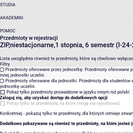
STUDIA
AKADEMIKI
POMOC
Przedmioty w rejestracji
ZIP,niestacjonarne,1 stopnia, 6 semestr (l-2
Lista uwzględnia również te przedmioty, które są chwilowo wyłączone
Filtry
Przedmioty oferowane przez jednostkę:
Przedmioty oferowane pr
innej jednostki uczelni.
Przedmioty oferowane dla jednostki:
Przedmioty dla studentów w
jednostkę uczelni.
Pokaż tylko przedmioty prowadzone w języku innym niż polski
Zaloguj się, aby uzyskać dostęp do dodatkowych opcji
Pokaż tylko te przedmioty, na które mogę się rejestrować
Konkretniej - pokazuj tylko te przedmioty, dla których istnieje otw
Dodatkowo pokazywane są również te przedmioty, na które jesteś ju