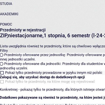
STUDIA
AKADEMIKI
POMOC
Przedmioty w rejestracji
ZIP,niestacjonarne,1 stopnia, 6 semestr (l-2
Lista uwzględnia również te przedmioty, które są chwilowo wyłączone
Filtry
Przedmioty oferowane przez jednostkę:
Przedmioty oferowane pr
innej jednostki uczelni.
Przedmioty oferowane dla jednostki:
Przedmioty dla studentów w
jednostkę uczelni.
Pokaż tylko przedmioty prowadzone w języku innym niż polski
Zaloguj się, aby uzyskać dostęp do dodatkowych opcji
Pokaż tylko te przedmioty, na które mogę się rejestrować
Konkretniej - pokazuj tylko te przedmioty, dla których istnieje otw
Dodatkowo pokazywane są również te przedmioty, na które jesteś ju