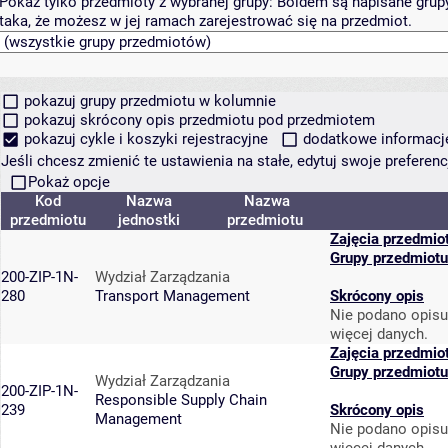
Pokaż tylko przedmioty z wybranej grupy:
Boldem są napisane grupy 
taka, że możesz w jej ramach zarejestrować się na przedmiot.
pokazuj grupy przedmiotu w kolumnie
pokazuj skrócony opis przedmiotu pod przedmiotem
pokazuj cykle i koszyki rejestracyjne
dodatkowe informacje 
Jeśli chcesz zmienić te ustawienia na stałe, edytuj swoje prefere
Pokaż opcje
Kod
Nazwa
Nazwa
przedmiotu
jednostki
przedmiotu
Zajęcia przedmio
Grupy przedmiotu
200-ZIP-1N-
Wydział Zarządzania
280
Transport Management
Skrócony opis
Nie podano opisu
więcej danych.
Zajęcia przedmio
Grupy przedmiotu
Wydział Zarządzania
200-ZIP-1N-
Responsible Supply Chain
239
Skrócony opis
Management
Nie podano opisu