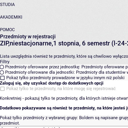
STUDIA
AKADEMIKI
POMOC
Przedmioty w rejestracji
ZIP,niestacjonarne,1 stopnia, 6 semestr (l-2
Lista uwzględnia również te przedmioty, które są chwilowo wyłączone
Filtry
Przedmioty oferowane przez jednostkę:
Przedmioty oferowane pr
Przedmioty oferowane dla jednostki:
Przedmioty dla studentów w
Pokaż tylko przedmioty prowadzone w języku innym niż polski
Zaloguj się, aby uzyskać dostęp do dodatkowych opcji
Pokaż tylko te przedmioty, na które mogę się rejestrować
Konkretniej - pokazuj tylko te przedmioty, dla których istnieje otw
Dodatkowo pokazywane są również te przedmioty, na które jesteś ju
Pokaż tylko przedmioty z wybranej grupy:
Boldem są napisane grupy 
przedmiot.