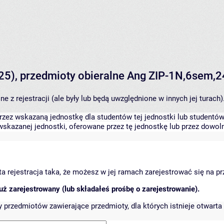
4-25), przedmioty obieralne Ang ZIP-1N,6sem,
 z rejestracji (ale były lub będą uwzględnione w innych jej turach)
zez wskazaną jednostkę dla studentów tej jednostki lub studentów 
skazanej jednostki, oferowane przez tę jednostkę lub przez dowoln
arta rejestracja taka, że możesz w jej ramach zarejestrować się na p
ż zarejestrowany (lub składałeś prośbę o zarejestrowanie).
przedmiotów zawierające przedmioty, dla których istnieje otwarta 