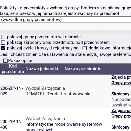
Pokaż tylko przedmioty z wybranej grupy:
Boldem są napisane grupy 
taka, że możesz w jej ramach zarejestrować się na przedmiot.
pokazuj grupy przedmiotu w kolumnie
pokazuj skrócony opis przedmiotu pod przedmiotem
pokazuj cykle i koszyki rejestracyjne
dodatkowe informacje 
Jeśli chcesz zmienić te ustawienia na stałe, edytuj swoje prefere
Pokaż opcje
Kod
Nazwa jednostki
Nazwa przedmiotu
przedmiotu
Zajęcia p
Grupy prz
200-ZIP-1N-
Wydział Zarządzania
029
DEMATEL. Teoria i zastosowania
Skrócony 
Nie podan
uzyskać w
Zajęcia p
Grupy prz
Wydział Zarządzania
200-ZIP-1N-
Informatyczne modelowanie systemów
438
Skrócony 
produkcyjnych