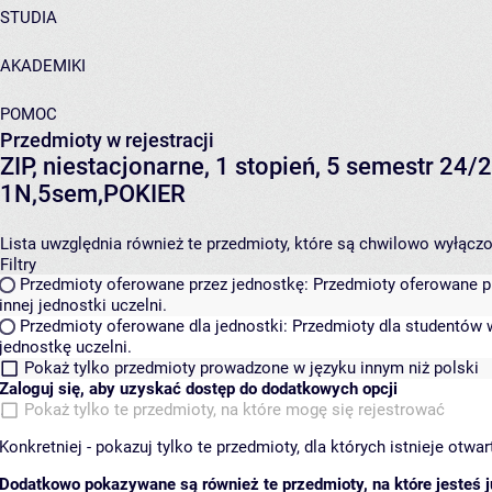
STUDIA
AKADEMIKI
POMOC
Przedmioty w rejestracji
ZIP, niestacjonarne, 1 stopień, 5 semestr 24/
1N,5sem,POKIER
Lista uwzględnia również te przedmioty, które są chwilowo wyłączone
Filtry
Przedmioty oferowane przez jednostkę:
Przedmioty oferowane pr
innej jednostki uczelni.
Przedmioty oferowane dla jednostki:
Przedmioty dla studentów w
jednostkę uczelni.
Pokaż tylko przedmioty prowadzone w języku innym niż polski
Zaloguj się, aby uzyskać dostęp do dodatkowych opcji
Pokaż tylko te przedmioty, na które mogę się rejestrować
Konkretniej - pokazuj tylko te przedmioty, dla których istnieje otw
Dodatkowo pokazywane są również te przedmioty, na które jesteś ju