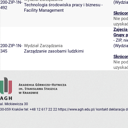
200-ZIP-1N-
(
Wydzia
Technologia środowiska pracy i biznesu -
492
Facility Management
Skrócon
Nie pod
uzyskać
Zajęcia
Grupy 
-
ZIP, n
200-ZIP-1N-
Wydział Zarządzania
(
Wydzia
345
Zarządzanie zasobami ludzkimi
Skrócon
Nie pod
uzyskać
al. Mickiewicza 30
30-059 Kraków
tel: +48 12 617 22 22
https://www.agh.edu.pl/
kontakt
deklaracja 