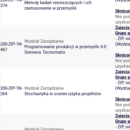
200-ZIP-1N-
(
Wydzia
Metody badań nieniszczących i ich
374
zastosowanie w przemyśle
Skrócon
Nie pod
uzyskać
Zajęcia
Grupy 
-
ZIP, n
Wydział Zarządzania
200-ZIP-1N-
(
Wydzia
Programowanie produkcji w przemyśle 4.0
467
Siemens Tecnomatix
Skrócon
Nie pod
uzyskać
Zajęcia
Grupy 
-
ZIP, n
200-ZIP-1N-
Wydział Zarządzania
(
Wydzia
264
Stochastyka w ocenie ryzyka projektów
Skrócon
Nie pod
uzyskać
Zajęcia
Grupy 
-
ZIP, n
Wydział Zarządzania