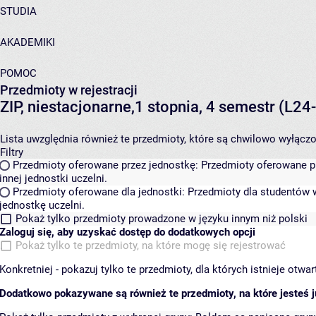
STUDIA
AKADEMIKI
POMOC
Przedmioty w rejestracji
ZIP, niestacjonarne,1 stopnia, 4 semestr (L2
Lista uwzględnia również te przedmioty, które są chwilowo wyłączone
Filtry
Przedmioty oferowane przez jednostkę:
Przedmioty oferowane pr
innej jednostki uczelni.
Przedmioty oferowane dla jednostki:
Przedmioty dla studentów w
jednostkę uczelni.
Pokaż tylko przedmioty prowadzone w języku innym niż polski
Zaloguj się, aby uzyskać dostęp do dodatkowych opcji
Pokaż tylko te przedmioty, na które mogę się rejestrować
Konkretniej - pokazuj tylko te przedmioty, dla których istnieje otw
Dodatkowo pokazywane są również te przedmioty, na które jesteś ju