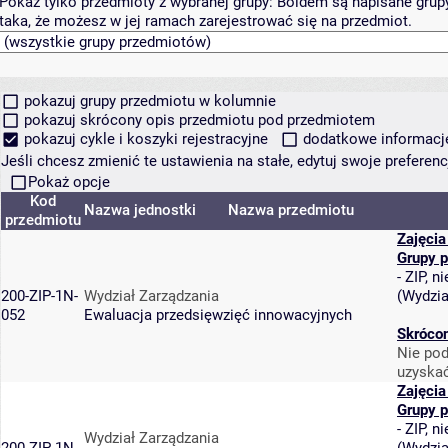
Pokaż tylko przedmioty z wybranej grupy:
Boldem są napisane grupy 
taka, że możesz w jej ramach zarejestrować się na przedmiot.
pokazuj grupy przedmiotu w kolumnie
pokazuj skrócony opis przedmiotu pod przedmiotem
pokazuj cykle i koszyki rejestracyjne
dodatkowe informacje 
Jeśli chcesz zmienić te ustawienia na stałe, edytuj swoje prefere
Pokaż opcje
Kod
Nazwa jednostki
Nazwa przedmiotu
przedmiotu
Zajęcia
Grupy 
-
ZIP, n
200-ZIP-1N-
Wydział Zarządzania
(
Wydzia
052
Ewaluacja przedsięwzięć innowacyjnych
Skrócon
Nie pod
uzyskać
Zajęcia
Grupy 
-
ZIP, n
Wydział Zarządzania