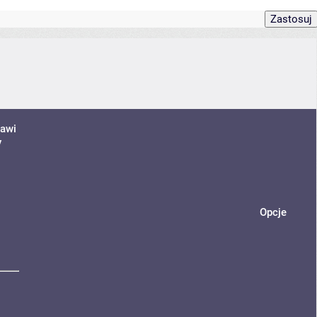
jawi
y
Opcje