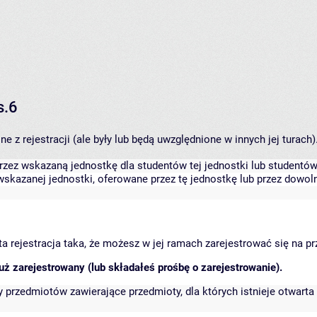
s.6
 z rejestracji (ale były lub będą uwzględnione w innych jej turach)
zez wskazaną jednostkę dla studentów tej jednostki lub studentów 
skazanej jednostki, oferowane przez tę jednostkę lub przez dowoln
arta rejestracja taka, że możesz w jej ramach zarejestrować się na p
ż zarejestrowany (lub składałeś prośbę o zarejestrowanie).
przedmiotów zawierające przedmioty, dla których istnieje otwarta 