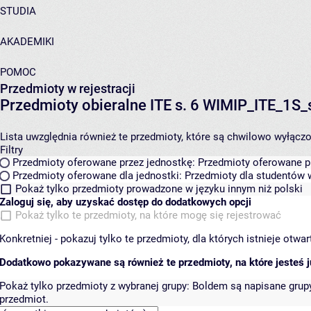
STUDIA
AKADEMIKI
POMOC
Przedmioty w rejestracji
Przedmioty obieralne ITE s. 6 WIMIP_ITE_1S_
Lista uwzględnia również te przedmioty, które są chwilowo wyłączone
Filtry
Przedmioty oferowane przez jednostkę:
Przedmioty oferowane pr
Przedmioty oferowane dla jednostki:
Przedmioty dla studentów w
Pokaż tylko przedmioty prowadzone w języku innym niż polski
Zaloguj się, aby uzyskać dostęp do dodatkowych opcji
Pokaż tylko te przedmioty, na które mogę się rejestrować
Konkretniej - pokazuj tylko te przedmioty, dla których istnieje otw
Dodatkowo pokazywane są również te przedmioty, na które jesteś ju
Pokaż tylko przedmioty z wybranej grupy:
Boldem są napisane grupy 
przedmiot.